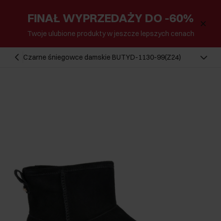
FINAŁ WYPRZEDAŻY DO -60%
Twoje ulubione produkty w jeszcze lepszych cenach
Czarne śniegowce damskie BUTYD-1130-99(Z24)