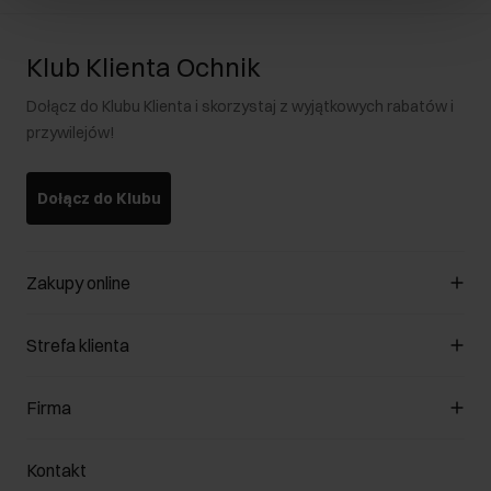
Klub Klienta Ochnik
Dołącz do Klubu Klienta i skorzystaj z wyjątkowych rabatów i
przywilejów!
Dołącz do Klubu
Zakupy online
Zarządzaj cookies
Strefa klienta
O sklepie
Regulamin
Klub Klienta
Firma
Formy płatności
Regulamin promocji
Koszty dostawy
Reklamacje
O nas
Jak dokonać zwrotu?
Kontakt
Zwróć produkty
Kariera