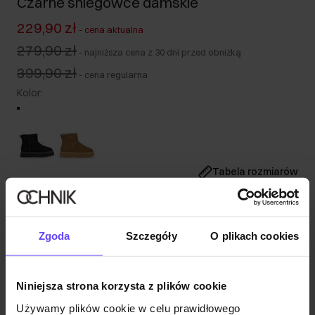
Czarne śniegowce damskie
229,90 zł
-
cena aktualna
279,90 zł
-
najniższa cena z 30 dni przed obniżką
399,90 zł
-
cena regularna
Kolor
:
Tabela rozmiarów
Wybierz rozmiar
Opis produktu
Zgoda
Szczegóły
O plikach cookies
Szczegóły
Niniejsza strona korzysta z plików cookie
Używamy plików cookie w celu prawidłowego