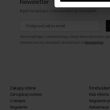
Newsletter
Bądź na bieżąco z nowościami i promocjami!
Wprowadzając i zatwierdzając swoje dane wyrażasz zg
newslettera na zasadach określonych w
Regulaminie
.
Zakupy online
Strefa klie
Zarządzaj cookies
Klub Klienta
O sklepie
Regulamin p
Regulamin
Reklamacje