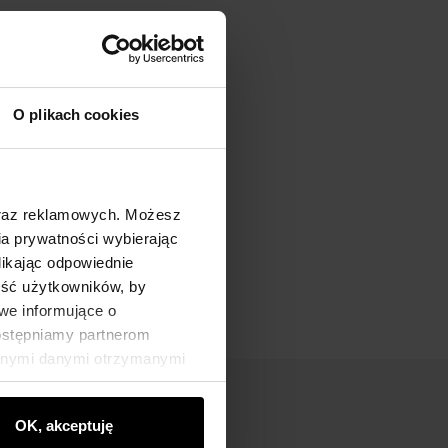
O plikach cookies
oraz reklamowych. Możesz
a prywatności wybierając
likając odpowiednie
ność użytkowników, by
we informujące o
dostępniamy partnerom
innymi danymi otrzymanymi
OK, akceptuję