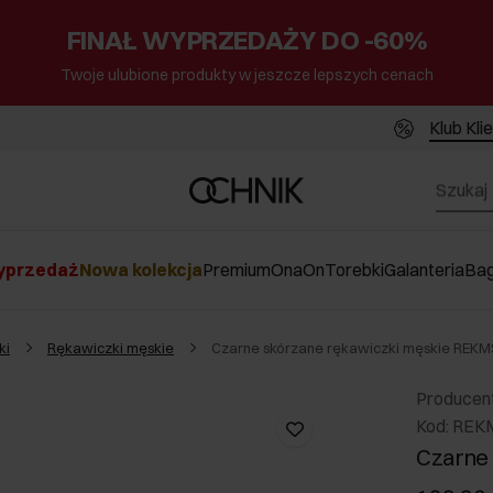
FINAŁ WYPRZEDAŻY DO -60%
Twoje ulubione produkty w jeszcze lepszych cenach
Klub Kli
przedaż
Nowa kolekcja
Premium
Ona
On
Torebki
Galanteria
Ba
ki
Rękawiczki męskie
Czarne skórzane rękawiczki męskie REKM
Producen
Kod: REK
Czarne 