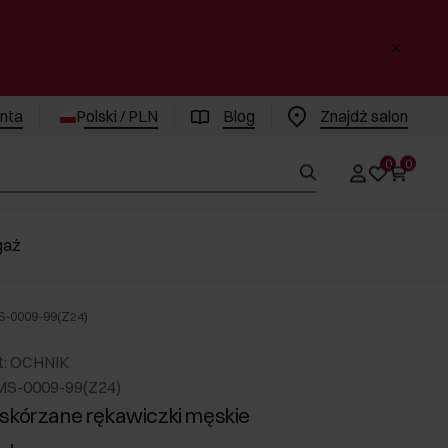
enta
Polski / PLN
Blog
Znajdż salon
0
0
gaż
S-0009-99(Z24)
t: OCHNIK
MS-0009-99(Z24)
skórzane rękawiczki męskie