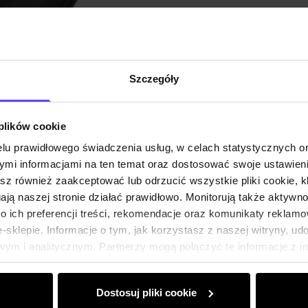
Szczegóły
 plików cookie
lu prawidłowego świadczenia usług, w celach statystycznych 
mi informacjami na ten temat oraz dostosować swoje ustawieni
esz również zaakceptować lub odrzucić wszystkie pliki cookie, k
gają naszej stronie działać prawidłowo. Monitorują także aktyw
 ich preferencji treści, rekomendacje oraz komunikaty reklamo
sklepie. Informacje o tym, jak korzystasz z naszej witryny, u
ym i analitycznym. Partnerzy mogą połączyć te informacje z 
dczas korzystania z ich usług.
Dostosuj pliki cookie