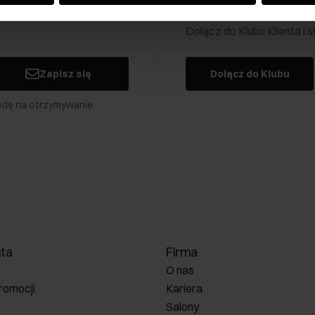
Klub Klienta Och
Dołącz do Klubu Klienta i
Zapisz się
Dołącz do Klubu
odę na otrzymywanie
nta
Firma
O nas
romocji
Kariera
Salony