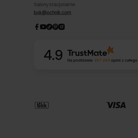
Salony stacjonarne
bok@ochnik.com
4.9
Na podstawie
357 243
opinii
z całego