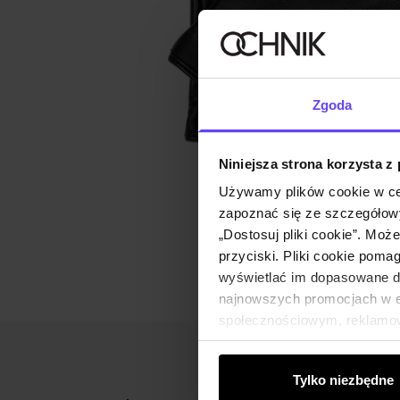
Zgoda
Niniejsza strona korzysta z
Używamy plików cookie w ce
zapoznać się ze szczegółowy
„Dostosuj pliki cookie”. Moż
przyciski. Pliki cookie poma
wyświetlać im dopasowane do
najnowszych promocjach w e-
społecznościowym, reklamow
od Ciebie lub uzyskanymi po
Tylko niezbędne