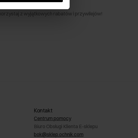
nik
 skorzystaj z wyjątkowych rabatów i przywilejów!
Kontakt
Centrum pomocy
Biuro Obsługi Klienta E-sklepu
bok@sklep.ochnik.com