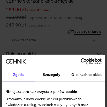
Czarne skórzane klapki męskie
169,90 zł
-
cena aktualna
199,90 zł
-
najniższa cena z 30 dni przed obniżką
249,90 zł
-
cena regularna
Tabela rozmiarów
Wybierz rozmiar
Opis produktu
Szczegóły
Zgoda
Szczegóły
O plikach cookies
Skład
Niniejsza strona korzysta z plików cookie
Używamy plików cookie w celu prawidłowego
Opinie
świadczenia usług, w celach statystycznych oraz