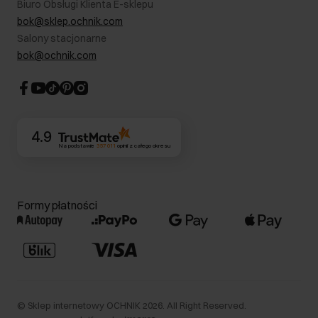
Biuro Obsługi Klienta E-sklepu
Karta podarunkowa
RODO- Polityka prywatności
bok@sklep.ochnik.com
Bezpieczne zakupy
Informacje prawne
Salony stacjonarne
Blog
Dla akcjonariuszy
bok@ochnik.com
Strategia podatkowa
CSR
Kontakt
4.9
Na podstawie
357 011
opinii
z całego okresu
Formy płatności
©
Sklep internetowy OCHNIK
2026
. All Right Reserved.