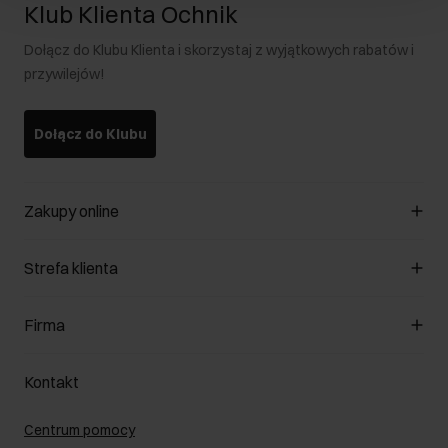
Klub Klienta Ochnik
Dołącz do Klubu Klienta i skorzystaj z wyjątkowych rabatów i
przywilejów!
Dołącz do Klubu
Zakupy online
Zarządzaj cookies
Strefa klienta
O sklepie
Regulamin
Klub Klienta
Firma
Formy płatności
Regulamin promocji
Koszty dostawy
Reklamacje
O nas
Jak dokonać zwrotu?
Kontakt
Zwróć produkty
Kariera
Pielęgnacja skóry
Salony
Centrum pomocy
W podróży
B2B - Sprzedaż dla firm