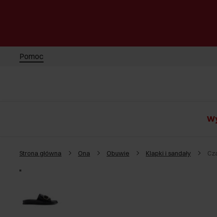
Pomoc
Wy
Strona główna
Ona
Obuwie
Klapki i sandały
Cz