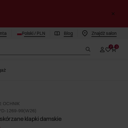
enta
Polski / PLN
Blog
Znajdż salon
0
0
gaż
t: OCHNIK
YD-1269-99(W26)
skórzane klapki damskie