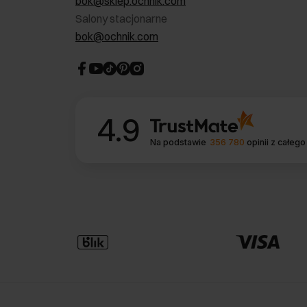
bok@sklep.ochnik.com
Salony stacjonarne
bok@ochnik.com
4.9
Na podstawie
356 780
opinii
z całego