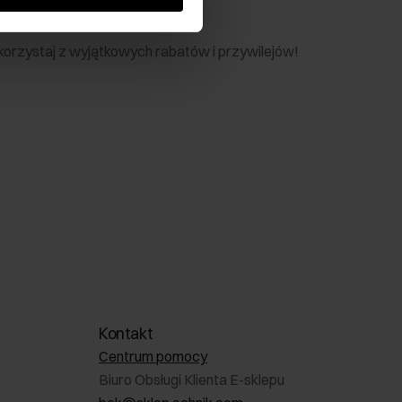
nik
 skorzystaj z wyjątkowych rabatów i przywilejów!
Kontakt
Centrum pomocy
Biuro Obsługi Klienta E-sklepu