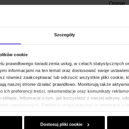
Opinie
Szczegóły
 plików cookie
lu prawidłowego świadczenia usług, w celach statystycznych 
mi informacjami na ten temat oraz dostosować swoje ustawieni
esz również zaakceptować lub odrzucić wszystkie pliki cookie, k
gają naszej stronie działać prawidłowo. Monitorują także aktyw
 ich preferencji treści, rekomendacje oraz komunikaty reklamo
sklepie. Informacje o tym, jak korzystasz z naszej witryny, u
ym i analitycznym. Partnerzy mogą połączyć te informacje z 
dczas korzystania z ich usług.
Dostosuj pliki cookie