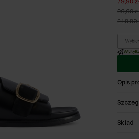
79,90 z
99,90 z
219,90 
Wybier
Wysyłka
Opis pr
Szczeg
Skład