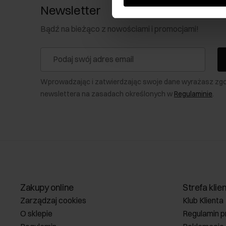
Newsletter
Bądź na bieżąco z nowościami i promocjami!
Wprowadzając i zatwierdzając swoje dane wyrażasz zg
newslettera na zasadach określonych w
Regulaminie
.
Zakupy online
Strefa klie
Zarządzaj cookies
Klub Klienta
O sklepie
Regulamin p