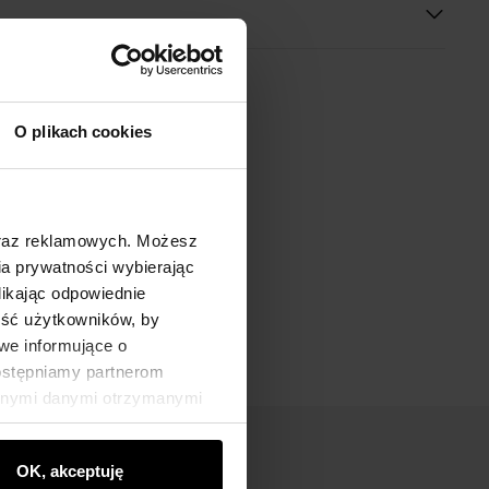
O plikach cookies
oraz reklamowych. Możesz
a prywatności wybierając
likając odpowiednie
ność użytkowników, by
we informujące o
dostępniamy partnerom
innymi danymi otrzymanymi
OK, akceptuję