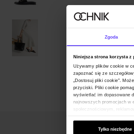
Zgoda
Niniejsza strona korzysta z
Używamy plików cookie w ce
zapoznać się ze szczegółowy
„Dostosuj pliki cookie”. Moż
przyciski. Pliki cookie poma
wyświetlać im dopasowane do
najnowszych promocjach w e-
społecznościowym, reklamow
od Ciebie lub uzyskanymi po
Tylko niezbędne