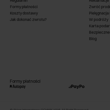
Regulamin
Reklamacje
Formy płatności
Zwróć prod
Koszty dostawy
Pielęgnacja
Jak dokonać zwrotu?
W podróży
Karta poda
Bezpieczne
Blog
Formy płatności
©
Sklep internetowy OCHNIK
2026
. All Right Reserved.