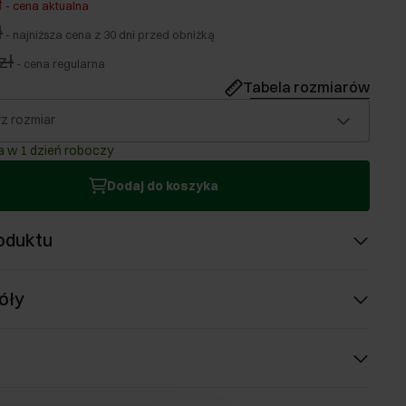
ł
-
cena aktualna
ł
-
najniższa cena z 30 dni przed obniżką
zł
-
cena regularna
Tabela rozmiarów
z rozmiar
 w 1 dzień roboczy
Dodaj do koszyka
oduktu
óły