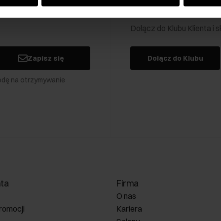
Klub Klienta Och
Dołącz do Klubu Klienta i
Zapisz się
Dołącz do Klubu
odę na otrzymywanie
nta
Firma
O nas
romocji
Kariera