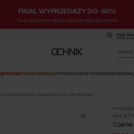
FINAŁ WYPRZEDAŻY DO -60%
Twoje ulubione produkty w jeszcze lepszych cenach
Klub Kli
przedaż
Nowa kolekcja
Premium
Ona
On
Torebki
Galanteria
Ba
arne skórzane klapki damskie BUTYD-1269-99(W26)
Producen
Kod: BUT
Czarne 