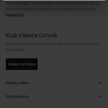
Wprowadzając i zatwierdzając swoje dane wyrażasz zgodę
na otrzymywanie newslettera na zasadach określonych w
Regulaminie
.
Klub Klienta Ochnik
Dołącz do Klubu Klienta i skorzystaj z wyjątkowych rabatów i
przywilejów!
Dołącz do Klubu
Zakupy online
Zarządzaj cookies
Strefa klienta
O sklepie
Regulamin