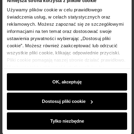
Niniejsza strona korzysta z plików cookie
Używamy plików cookie w celu prawidłowego
Skład
świadczenia usług, w celach statystycznych oraz
reklamowych. Możesz zapoznać się ze szczegółowymi
Opinie
informacjami na ten temat oraz dostosować swoje
ustawienia prywatności wybierając „Dostosuj pliki
cookie”. Możesz również zaakceptować lub odrzucić
wszystkie pliki cookie, klikając odpowiednie przyciski.
Pliki cookie pomagają naszej stronie działać prawidłowo.
Monitorują także aktywność użytkowników, by
Newsletter
wyświetlać im dopasowane do ich preferencji treści,
rekomendacje oraz komunikaty reklamowe informujące o
OK, akceptuję
Bądź na bieżąco z nowościami i promocjami!
najnowszych promocjach w e-sklepie. Informacje o tym,
jak korzystasz z naszej witryny, udostępniamy
Dostosuj pliki cookie
partnerom społecznościowym, reklamowym i
analitycznym. Partnerzy mogą połączyć te informacje z
innymi danymi otrzymanymi od Ciebie lub uzyskanymi
Tylko niezbędne
Zapisz się
podczas korzystania z ich usług.