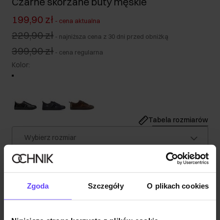
Czarne skórzane buty męskie
199,90 zł
-
cena aktualna
229,90 zł
-
najniższa cena z 30 dni przed obniżką
399,90 zł
-
cena regularna
Kolor
:
Tabela rozmiarów
Wybierz rozmiar
Wysyłka w 1 dzień roboczy
Opis produktu
Zgoda
Szczegóły
O plikach cookies
Szczegóły