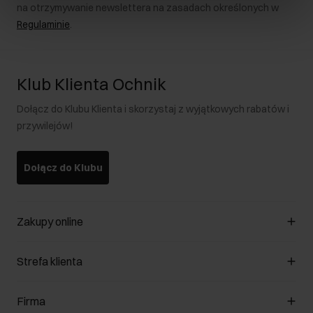
na otrzymywanie newslettera na zasadach określonych w
Regulaminie
.
Klub Klienta Ochnik
Dołącz do Klubu Klienta i skorzystaj z wyjątkowych rabatów i
przywilejów!
Dołącz do Klubu
Zakupy online
Zarządzaj cookies
Strefa klienta
O sklepie
Regulamin
Klub Klienta
Firma
Formy płatności
Regulamin promocji