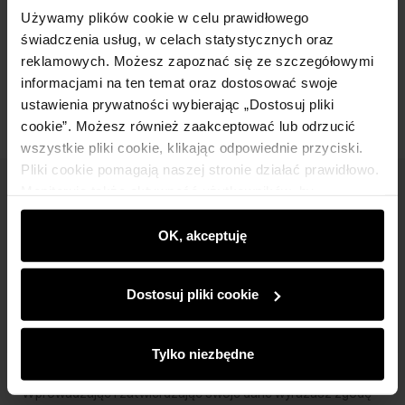
Skład
Używamy plików cookie w celu prawidłowego
świadczenia usług, w celach statystycznych oraz
reklamowych. Możesz zapoznać się ze szczegółowymi
Opinie
informacjami na ten temat oraz dostosować swoje
ustawienia prywatności wybierając „Dostosuj pliki
cookie”. Możesz również zaakceptować lub odrzucić
wszystkie pliki cookie, klikając odpowiednie przyciski.
Pliki cookie pomagają naszej stronie działać prawidłowo.
Monitorują także aktywność użytkowników, by
Newsletter
wyświetlać im dopasowane do ich preferencji treści,
Bądź na bieżąco z nowościami i promocjami!
rekomendacje oraz komunikaty reklamowe informujące o
OK, akceptuję
najnowszych promocjach w e-sklepie. Informacje o tym,
jak korzystasz z naszej witryny, udostępniamy
Dostosuj pliki cookie
partnerom społecznościowym, reklamowym i
analitycznym. Partnerzy mogą połączyć te informacje z
innymi danymi otrzymanymi od Ciebie lub uzyskanymi
Zapisz się
Tylko niezbędne
podczas korzystania z ich usług.
Wprowadzając i zatwierdzając swoje dane wyrażasz zgodę