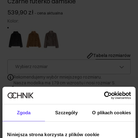
Czarne futerko damskie
539,90 zł
-
cena aktualna
Kolor
:
Tabela rozmiarów
Wybierz rozmiar
Rekomendujemy wybór mniejszego rozmiaru.
Nasza modelka ma 179 cm wzrostu i nosi rozmiar S.
Wysyłka w 1 dzień roboczy
Opis produktu
Zgoda
Szczegóły
O plikach cookies
Szczegóły
Niniejsza strona korzysta z plików cookie