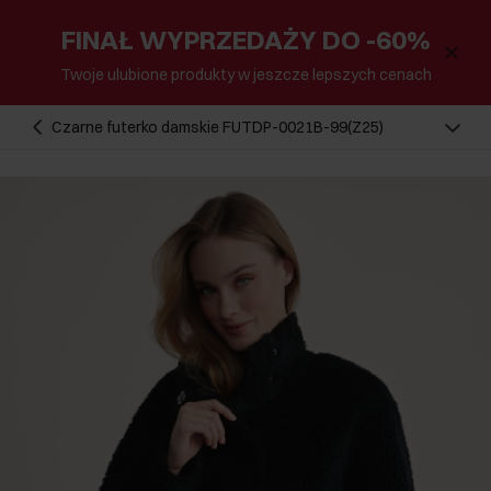
FINAŁ WYPRZEDAŻY DO -60%
Twoje ulubione produkty w jeszcze lepszych cenach
Czarne futerko damskie FUTDP-0021B-99(Z25)