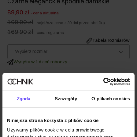
Czarne eleganckie spodnie damskie
89,90 zł
-
cena aktualna
109,90 zł
-
najniższa cena z 30 dni przed obniżką
169,90 zł
-
cena regularna
Tabela rozmiarów
Wybierz rozmiar
Wysyłka w 1 dzień roboczy
Opis produktu
Szczegóły
Zgoda
Szczegóły
O plikach cookies
Skład
Niniejsza strona korzysta z plików cookie
Używamy plików cookie w celu prawidłowego
Opinie