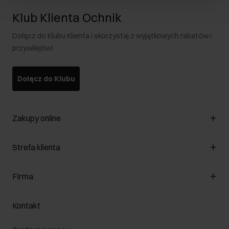
Klub Klienta Ochnik
Dołącz do Klubu Klienta i skorzystaj z wyjątkowych rabatów i
przywilejów!
Dołącz do Klubu
Zakupy online
Zarządzaj cookies
Strefa klienta
O sklepie
Regulamin
Klub Klienta
Firma
Formy płatności
Regulamin promocji
Koszty dostawy
Reklamacje
O nas
Jak dokonać zwrotu?
Kontakt
Zwróć produkty
Kariera
Pielęgnacja skóry
Salony