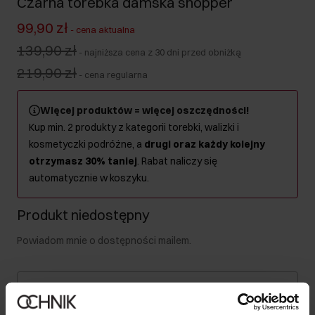
Czarna torebka damska shopper
99,90 zł
-
cena aktualna
139,90 zł
-
najniższa cena z 30 dni przed obniżką
219,90 zł
-
cena regularna
Więcej produktów = więcej oszczędności!
Kup min. 2 produkty z kategorii torebki, walizki i
kosmetyczki podróżne, a
drugi oraz każdy kolejny
otrzymasz 30% taniej
. Rabat naliczy się
automatycznie w koszyku.
Produkt niedostępny
Powiadom mnie o dostępności mailem.
Twój adres email