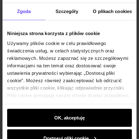
Powiadom o dostępności
Zgoda
Szczegóły
O plikach cookies
Niniejsza strona korzysta z plików cookie
Opis produktu
Używamy plików cookie w celu prawidłowego
świadczenia usług, w celach statystycznych oraz
Szczegóły
reklamowych. Możesz zapoznać się ze szczegółowymi
informacjami na ten temat oraz dostosować swoje
ustawienia prywatności wybierając „Dostosuj pliki
Skład i wymiary
cookie”. Możesz również zaakceptować lub odrzucić
wszystkie pliki cookie, klikając odpowiednie przyciski.
Pliki cookie pomagają naszej stronie działać prawidłowo.
Opinie
Monitorują także aktywność użytkowników, by
wyświetlać im dopasowane do ich preferencji treści,
rekomendacje oraz komunikaty reklamowe informujące o
OK, akceptuję
najnowszych promocjach w e-sklepie. Informacje o tym,
jak korzystasz z naszej witryny, udostępniamy
Dostosuj pliki cookie