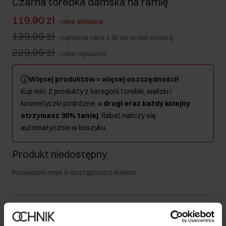
Czarna torebka damska na ramię
119,90 zł
-
cena aktualna
139,90 zł
-
najniższa cena z 30 dni przed obniżką
229,90 zł
-
cena regularna
Więcej produktów = więcej oszczędności!
Kup min. 2 produkty z kategorii torebki, walizki i
kosmetyczki podróżne, a
drugi oraz każdy kolejny
otrzymasz 30% taniej
. Rabat naliczy się
automatycznie w koszyku.
Produkt niedostępny
Powiadom mnie o dostępności mailem.
Twój adres email