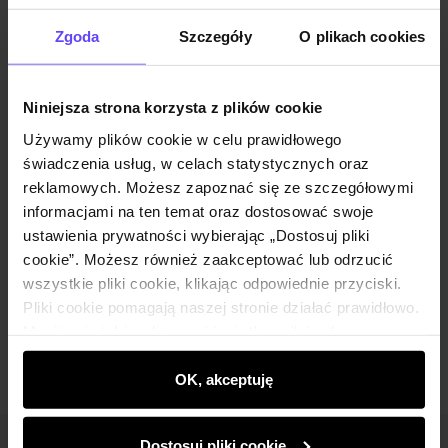
Powiadom o dostępności
Zgoda
Szczegóły
O plikach cookies
Niniejsza strona korzysta z plików cookie
Opis produktu
Używamy plików cookie w celu prawidłowego
świadczenia usług, w celach statystycznych oraz
Szczegóły
reklamowych. Możesz zapoznać się ze szczegółowymi
informacjami na ten temat oraz dostosować swoje
ustawienia prywatności wybierając „Dostosuj pliki
Skład i wymiary
cookie”. Możesz również zaakceptować lub odrzucić
wszystkie pliki cookie, klikając odpowiednie przyciski.
Pliki cookie pomagają naszej stronie działać prawidłowo.
Opinie
Monitorują także aktywność użytkowników, by
wyświetlać im dopasowane do ich preferencji treści,
rekomendacje oraz komunikaty reklamowe informujące o
OK, akceptuję
najnowszych promocjach w e-sklepie. Informacje o tym,
jak korzystasz z naszej witryny, udostępniamy
Dostosuj pliki cookie