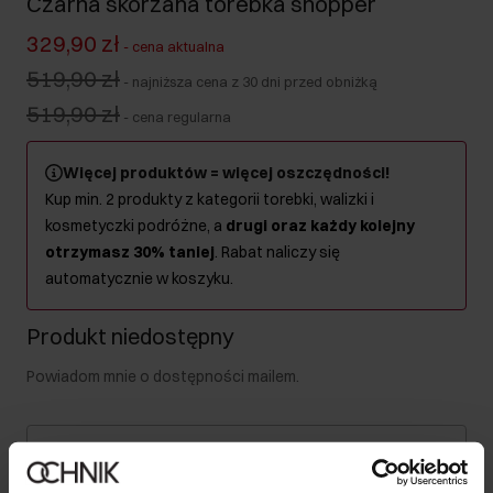
Czarna skórzana torebka shopper
329,90 zł
-
cena aktualna
519,90 zł
-
najniższa cena z 30 dni przed obniżką
519,90 zł
-
cena regularna
Więcej produktów = więcej oszczędności!
Kup min. 2 produkty z kategorii torebki, walizki i
kosmetyczki podróżne, a
drugi oraz każdy kolejny
otrzymasz 30% taniej
. Rabat naliczy się
automatycznie w koszyku.
Produkt niedostępny
Powiadom mnie o dostępności mailem.
Twój adres email