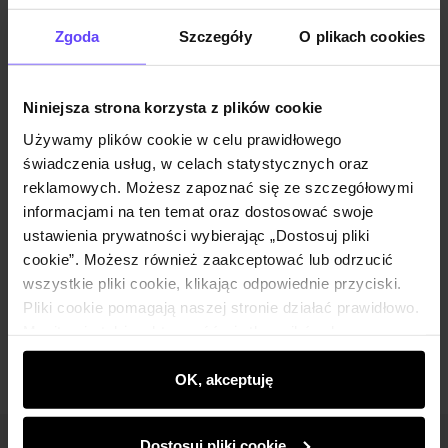
Powiadom o dostępności
Zgoda
Szczegóły
O plikach cookies
Niniejsza strona korzysta z plików cookie
Opis produktu
Używamy plików cookie w celu prawidłowego
świadczenia usług, w celach statystycznych oraz
Szczegóły
reklamowych. Możesz zapoznać się ze szczegółowymi
informacjami na ten temat oraz dostosować swoje
ustawienia prywatności wybierając „Dostosuj pliki
Skład i wymiary
cookie”. Możesz również zaakceptować lub odrzucić
wszystkie pliki cookie, klikając odpowiednie przyciski.
Pliki cookie pomagają naszej stronie działać prawidłowo.
Opinie
Monitorują także aktywność użytkowników, by
wyświetlać im dopasowane do ich preferencji treści,
rekomendacje oraz komunikaty reklamowe informujące o
OK, akceptuję
najnowszych promocjach w e-sklepie. Informacje o tym,
jak korzystasz z naszej witryny, udostępniamy
Dostosuj pliki cookie