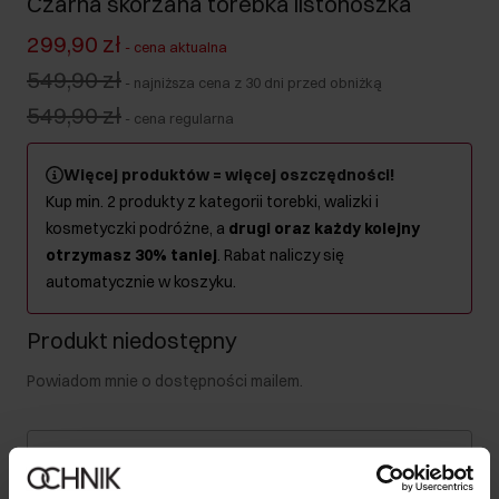
Czarna skórzana torebka listonoszka
299,90 zł
-
cena aktualna
549,90 zł
-
najniższa cena z 30 dni przed obniżką
549,90 zł
-
cena regularna
Więcej produktów = więcej oszczędności!
Kup min. 2 produkty z kategorii torebki, walizki i
kosmetyczki podróżne, a
drugi oraz każdy kolejny
otrzymasz 30% taniej
. Rabat naliczy się
automatycznie w koszyku.
Produkt niedostępny
Powiadom mnie o dostępności mailem.
Twój adres email