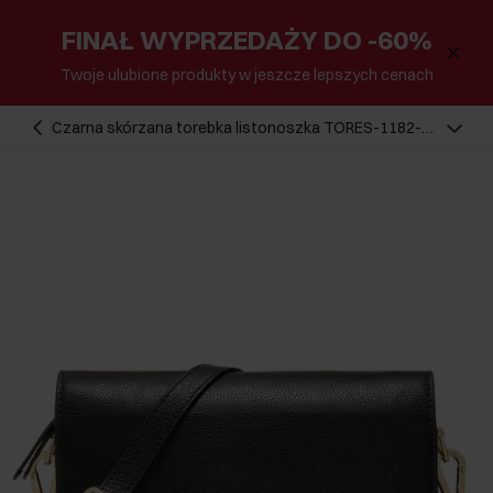
FINAŁ WYPRZEDAŻY DO -60%
Twoje ulubione produkty w jeszcze lepszych cenach
Czarna skórzana torebka listonoszka TORES-1182-
99(Z25)