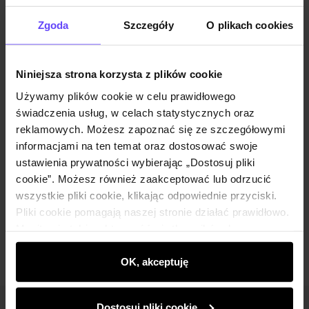
Powiadom o dostępności
Zgoda
Szczegóły
O plikach cookies
Niniejsza strona korzysta z plików cookie
Opis produktu
Używamy plików cookie w celu prawidłowego
świadczenia usług, w celach statystycznych oraz
Szczegóły
reklamowych. Możesz zapoznać się ze szczegółowymi
informacjami na ten temat oraz dostosować swoje
ustawienia prywatności wybierając „Dostosuj pliki
Skład i wymiary
cookie”. Możesz również zaakceptować lub odrzucić
wszystkie pliki cookie, klikając odpowiednie przyciski.
Pliki cookie pomagają naszej stronie działać prawidłowo.
Opinie
Monitorują także aktywność użytkowników, by
wyświetlać im dopasowane do ich preferencji treści,
rekomendacje oraz komunikaty reklamowe informujące o
OK, akceptuję
najnowszych promocjach w e-sklepie. Informacje o tym,
jak korzystasz z naszej witryny, udostępniamy
Dostosuj pliki cookie