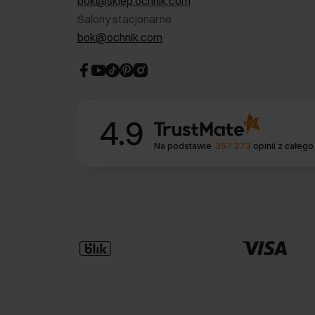
bok@sklep.ochnik.com
Salony stacjonarne
bok@ochnik.com
4.9
Na podstawie
357 273
opinii
z całego