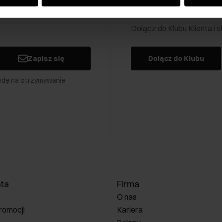
Klub Klienta Och
Dołącz do Klubu Klienta i
Zapisz się
Dołącz do Klubu
odę na otrzymywanie
nta
Firma
O nas
romocji
Kariera