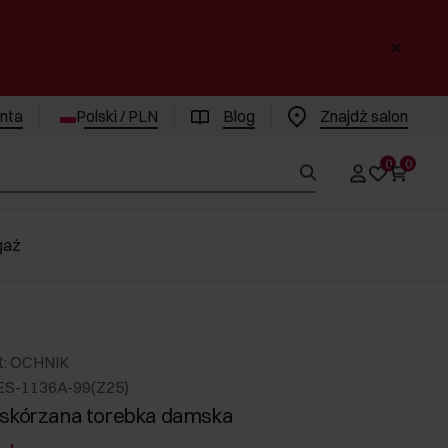
enta
Polski / PLN
Blog
Znajdż salon
0
0
gaż
t: OCHNIK
ES-1136A-99(Z25)
 skórzana torebka damska