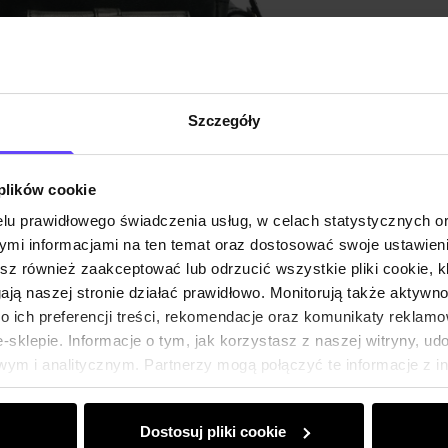
Opis pr
Szczegóły
Szczeg
 plików cookie
Skład i
lu prawidłowego świadczenia usług, w celach statystycznych 
mi informacjami na ten temat oraz dostosować swoje ustawieni
Opinie
esz również zaakceptować lub odrzucić wszystkie pliki cookie, k
gają naszej stronie działać prawidłowo. Monitorują także aktyw
 ich preferencji treści, rekomendacje oraz komunikaty reklamo
sklepie. Informacje o tym, jak korzystasz z naszej witryny, u
ym i analitycznym. Partnerzy mogą połączyć te informacje z 
dczas korzystania z ich usług.
Dostosuj pliki cookie