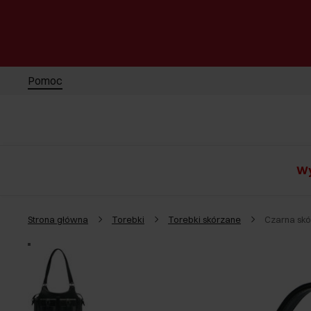
Pomoc
Wy
Strona główna
Torebki
Torebki skórzane
Czarna sk