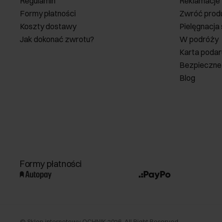
Regulamin
Reklamacje
Formy płatności
Zwróć prod
Koszty dostawy
Pielęgnacja
Jak dokonać zwrotu?
W podróży
Karta poda
Bezpieczne
Blog
Formy płatności
©
Sklep internetowy OCHNIK
2026
. All Right Reserved.