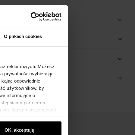
oduktu
O plikach cookies
óły
 wymiary
oraz reklamowych. Możesz
a prywatności wybierając
likając odpowiednie
ność użytkowników, by
we informujące o
dostępniamy partnerom
innymi danymi otrzymanymi
OK, akceptuję