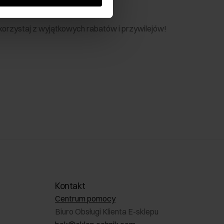
nik
 skorzystaj z wyjątkowych rabatów i przywilejów!
Kontakt
Centrum pomocy
Biuro Obsługi Klienta E-sklepu