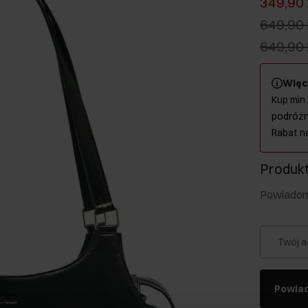
349,90 
649,90 
649,90 
Więc
Kup min.
podróżn
Rabat n
Produkt
Powiadom 
Twój a
Powia