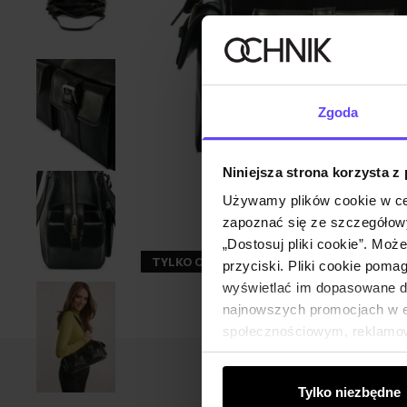
Zgoda
Niniejsza strona korzysta z
Używamy plików cookie w ce
zapoznać się ze szczegółowy
„Dostosuj pliki cookie”. Moż
TYLKO ONLINE
przyciski. Pliki cookie poma
wyświetlać im dopasowane do
najnowszych promocjach w e-
społecznościowym, reklamow
od Ciebie lub uzyskanymi po
Tylko niezbędne