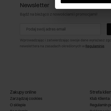
Newsletter
Bądź na bieżąco z nowościami i promocjami!
Wprowadzając i zatwierdzając swoje dane wyrażasz zg
newslettera na zasadach określonych w
Regulaminie
.
Zakupy online
Strefa klie
Zarządzaj cookies
Klub Klienta
O sklepie
Regulamin p