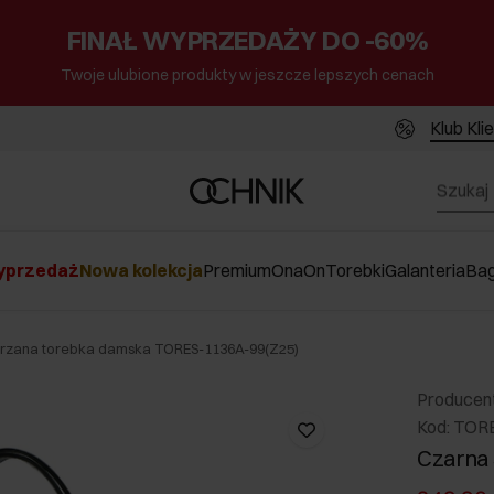
FINAŁ WYPRZEDAŻY DO -60%
Twoje ulubione produkty w jeszcze lepszych cenach
Klub Kli
przedaż
Nowa kolekcja
Premium
Ona
On
Torebki
Galanteria
Ba
órzana torebka damska TORES-1136A-99(Z25)
Producen
Kod: TOR
Czarna