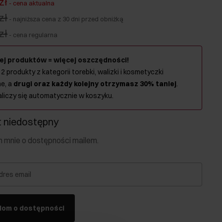
zł
-
cena aktualna
zł
-
najniższa cena z 30 dni przed obniżką
zł
-
cena regularna
ej produktów = więcej oszczędności!
 2 produkty z kategorii torebki, walizki i kosmetyczki
e, a
drugi oraz każdy kolejny otrzymasz 30% taniej
.
aliczy się automatycznie w koszyku.
 niedostępny
mnie o dostępności mailem.
dres email
dom o dostępności