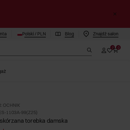
enta
Polski / PLN
Blog
Znajdż salon
0
0
gaż
t: OCHNIK
ES-1103A-99(Z25)
 skórzana torebka damska