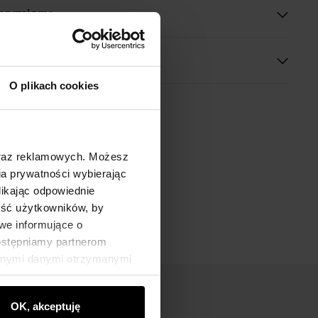
 wymiary
O plikach cookies
oraz reklamowych. Możesz
a prywatności wybierając
likając odpowiednie
ność użytkowników, by
we informujące o
dostępniamy partnerom
innymi danymi otrzymanymi
OK, akceptuję