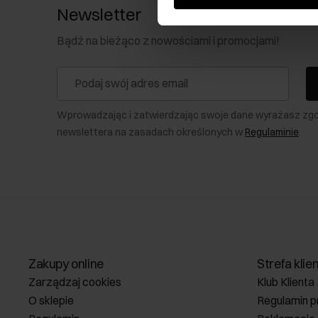
Newsletter
Bądź na bieżąco z nowościami i promocjami!
Wprowadzając i zatwierdzając swoje dane wyrażasz zg
newslettera na zasadach określonych w
Regulaminie
.
Zakupy online
Strefa klie
Zarządzaj cookies
Klub Klienta
O sklepie
Regulamin p