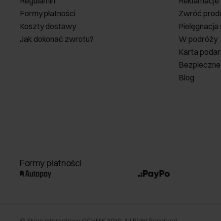
Regulamin
Reklamacje
Formy płatności
Zwróć prod
Koszty dostawy
Pielęgnacja
Jak dokonać zwrotu?
W podróży
Karta poda
Bezpieczne
Blog
Formy płatności
©
Sklep internetowy OCHNIK
2026
. All Right Reserved.