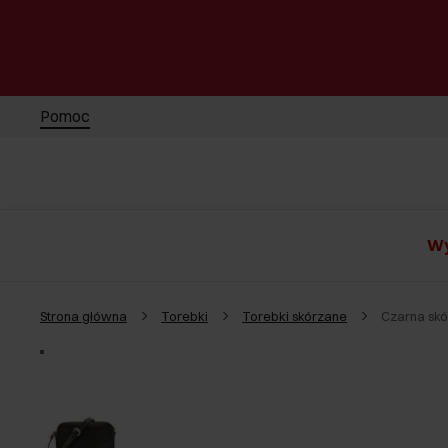
Pomoc
Wy
Strona główna
Torebki
Torebki skórzane
Czarna sk