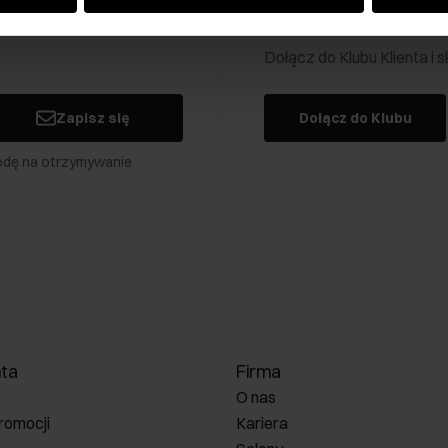
Klub Klienta Och
Dołącz do Klubu Klienta i
Zapisz się
Dołącz do Klubu
odę na otrzymywanie
nta
Firma
O nas
romocji
Kariera