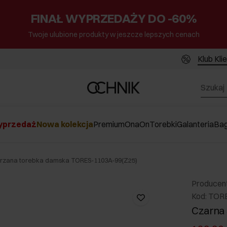
FINAŁ WYPRZEDAŻY DO -60%
Twoje ulubione produkty w jeszcze lepszych cenach
Klub Kli
przedaż
Nowa kolekcja
Premium
Ona
On
Torebki
Galanteria
Ba
órzana torebka damska TORES-1103A-99(Z25)
Producen
Kod: TOR
Czarna