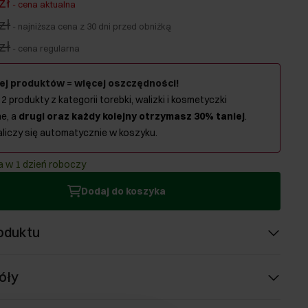
zł
-
cena aktualna
zł
-
najniższa cena z 30 dni przed obniżką
zł
-
cena regularna
ej produktów = więcej oszczędności!
 2 produkty z kategorii torebki, walizki i kosmetyczki
e, a
drugi oraz każdy kolejny otrzymasz 30% taniej
.
aliczy się automatycznie w koszyku.
 w 1 dzień roboczy
Dodaj do koszyka
oduktu
óły