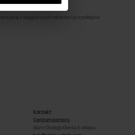
nik
 skorzystaj z wyjątkowych rabatów i przywilejów!
Kontakt
Centrum pomocy
Biuro Obsługi Klienta E-sklepu