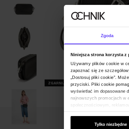
Zgoda
Niniejsza strona korzysta z
Używamy plików cookie w ce
zapoznać się ze szczegółowy
„Dostosuj pliki cookie”. Moż
ZGARNIJ -30%
przyciski. Pliki cookie poma
wyświetlać im dopasowane do
najnowszych promocjach w e-
społecznościowym, reklamow
od Ciebie lub uzyskanymi po
Tylko niezbędne