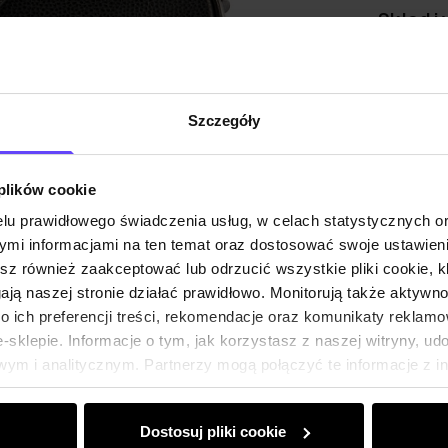
Skład i
Opinie
Szczegóły
 plików cookie
lu prawidłowego świadczenia usług, w celach statystycznych 
mi informacjami na ten temat oraz dostosować swoje ustawieni
esz również zaakceptować lub odrzucić wszystkie pliki cookie, k
gają naszej stronie działać prawidłowo. Monitorują także aktyw
 ich preferencji treści, rekomendacje oraz komunikaty reklamo
sklepie. Informacje o tym, jak korzystasz z naszej witryny, u
ym i analitycznym. Partnerzy mogą połączyć te informacje z 
dczas korzystania z ich usług.
Dostosuj pliki cookie