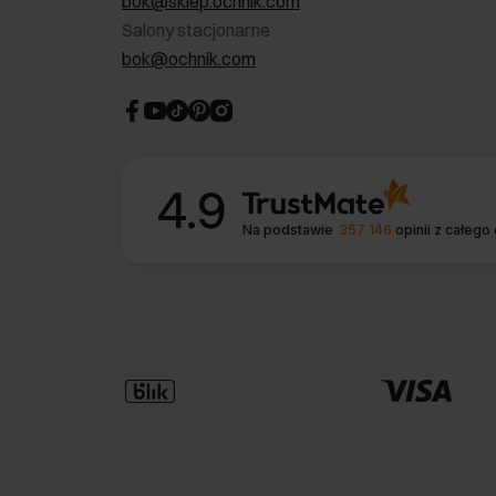
bok@sklep.ochnik.com
Salony stacjonarne
bok@ochnik.com
4.9
Na podstawie
357 146
opinii
z całego