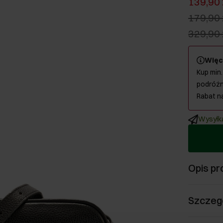
139,90 
179,90 
329,90 
Więc
Kup min.
podróżn
Rabat n
Wysyłka
Opis pr
Szczeg