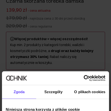
Czarna skórzana torebka damska
139,90 zł
-
cena aktualna
179,90 zł
-
najniższa cena z 30 dni przed obniżką
329,90 zł
-
cena regularna
Więcej produktów = więcej oszczędności!
Kup min. 2 produkty z kategorii torebki, walizki i
kosmetyczki podróżne, a
drugi oraz każdy kolejny
otrzymasz 30% taniej
. Rabat naliczy się
automatycznie w koszyku.
Wysyłka w 1 dzień roboczy
Opis produktu
Zgoda
Szczegóły
O plikach cookies
Szczegóły
Niniejsza strona korzysta z plików cookie