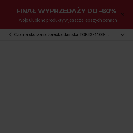
FINAŁ WYPRZEDAŻY DO -60%
Twoje ulubione produkty w jeszcze lepszych cenach
Czarna skórzana torebka damska TORES-1103-
99(W25)