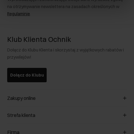
na otrzymywanie newslettera na zasadach określonych w
Regulaminie
.
Klub Klienta Ochnik
Dołącz do Klubu Klienta i skorzystaj z wyjątkowych rabatów i
przywilejów!
Dołącz do Klubu
Zakupy online
Zarządzaj cookies
Strefa klienta
O sklepie
Regulamin
Klub Klienta
Firma