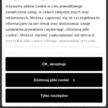
Skład i wymiary
Używamy plików cookie w celu prawidłowego
świadczenia usług, w celach statystycznych oraz
reklamowych. Możesz zapoznać się ze szczegółowymi
Opinie
informacjami na ten temat oraz dostosować swoje
ustawienia prywatności wybierając „Dostosuj pliki
cookie”. Możesz również zaakceptować lub odrzucić
wszystkie pliki cookie, klikając odpowiednie przyciski.
Pliki cookie pomagają naszej stronie działać prawidłowo.
Monitorują także aktywność użytkowników, by
Newsletter
wyświetlać im dopasowane do ich preferencji treści,
rekomendacje oraz komunikaty reklamowe informujące o
OK, akceptuję
Bądź na bieżąco z nowościami i promocjami!
najnowszych promocjach w e-sklepie. Informacje o tym,
jak korzystasz z naszej witryny, udostępniamy
Dostosuj pliki cookie
partnerom społecznościowym, reklamowym i
analitycznym. Partnerzy mogą połączyć te informacje z
innymi danymi otrzymanymi od Ciebie lub uzyskanymi
Zapisz się
Tylko niezbędne
podczas korzystania z ich usług.
Wprowadzając i zatwierdzając swoje dane wyrażasz zgodę