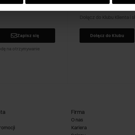
Klub Klienta Och
Dołącz do Klubu Klienta i
Zapisz się
Dołącz do Klubu
odę na otrzymywanie
nta
Firma
O nas
romocji
Kariera