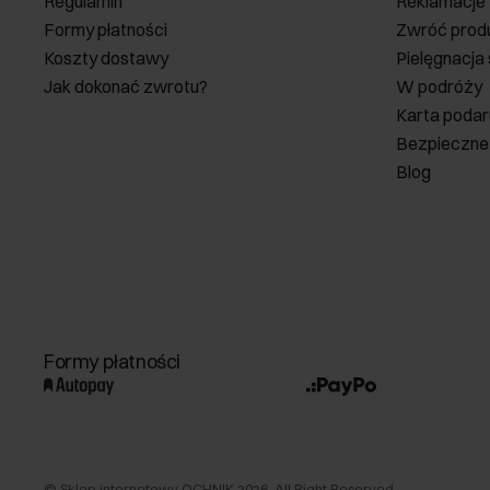
Regulamin
Reklamacje
Formy płatności
Zwróć prod
Koszty dostawy
Pielęgnacja
Jak dokonać zwrotu?
W podróży
Karta poda
Bezpieczne
Blog
Formy płatności
©
Sklep internetowy OCHNIK
2026
. All Right Reserved.