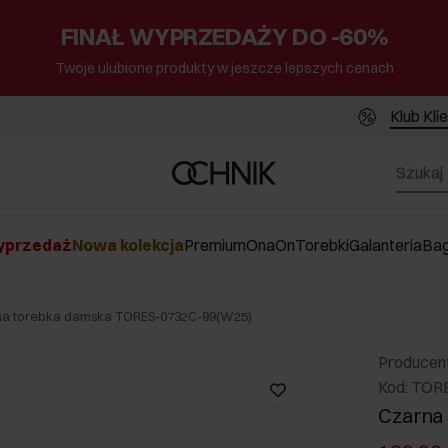
FINAŁ WYPRZEDAŻY DO -60%
Twoje ulubione produkty w jeszcze lepszych cenach
Klub Kli
przedaż
Nowa kolekcja
Premium
Ona
On
Torebki
Galanteria
Ba
na torebka damska TORES-0732C-99(W25)
Producen
Kod: TOR
Czarna