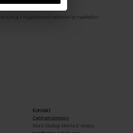
nik
 skorzystaj z wyjątkowych rabatów i przywilejów!
Kontakt
Centrum pomocy
Biuro Obsługi Klienta E-sklepu