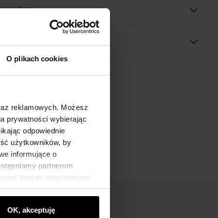
 wymiary
O plikach cookies
oraz reklamowych. Możesz
a prywatności wybierając
likając odpowiednie
ność użytkowników, by
we informujące o
dostępniamy partnerom
innymi danymi otrzymanymi
OK, akceptuję