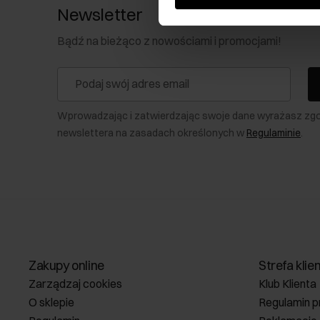
Newsletter
Bądź na bieżąco z nowościami i promocjami!
Wprowadzając i zatwierdzając swoje dane wyrażasz zg
newslettera na zasadach określonych w
Regulaminie
.
Zakupy online
Strefa klie
Zarządzaj cookies
Klub Klienta
O sklepie
Regulamin p