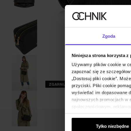
Zgoda
Niniejsza strona korzysta z
Używamy plików cookie w ce
zapoznać się ze szczegółowy
„Dostosuj pliki cookie”. Moż
ZGARNIJ -30%
przyciski. Pliki cookie poma
wyświetlać im dopasowane do
najnowszych promocjach w e-
społecznościowym, reklamow
od Ciebie lub uzyskanymi po
Tylko niezbędne