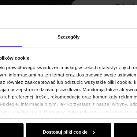
Skład i
Opinie
Szczegóły
 plików cookie
lu prawidłowego świadczenia usług, w celach statystycznych 
mi informacjami na ten temat oraz dostosować swoje ustawieni
esz również zaakceptować lub odrzucić wszystkie pliki cookie, k
gają naszej stronie działać prawidłowo. Monitorują także aktyw
 ich preferencji treści, rekomendacje oraz komunikaty reklamo
sklepie. Informacje o tym, jak korzystasz z naszej witryny, u
ym i analitycznym. Partnerzy mogą połączyć te informacje z 
dczas korzystania z ich usług.
Dostosuj pliki cookie