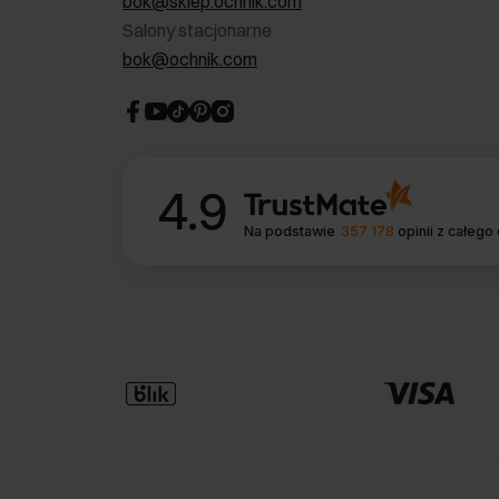
bok@sklep.ochnik.com
Salony stacjonarne
bok@ochnik.com
4.9
Na podstawie
357 178
opinii
z całego