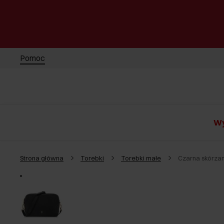
Pomoc
Wy
Strona główna
Torebki
Torebki małe
Czarna skórza