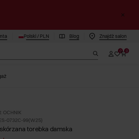
enta
Polski / PLN
Blog
Znajdż salon
0
0
gaż
t: OCHNIK
ES-0732C-99(W25)
 skórzana torebka damska