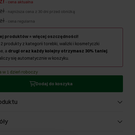
zł
-
cena aktualna
zł
-
najniższa cena z 30 dni przed obniżką
zł
-
cena regularna
ej produktów = więcej oszczędności!
 2 produkty z kategorii torebki, walizki i kosmetyczki
e, a
drugi oraz każdy kolejny otrzymasz 30% taniej
.
aliczy się automatycznie w koszyku.
 w 1 dzień roboczy
Dodaj do koszyka
oduktu
óły