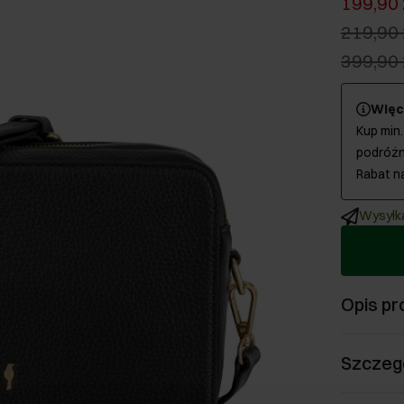
199,90 
219,90 
399,90 
Więc
Kup min.
podróżn
Rabat n
Wysyłka
Opis pr
Szczeg