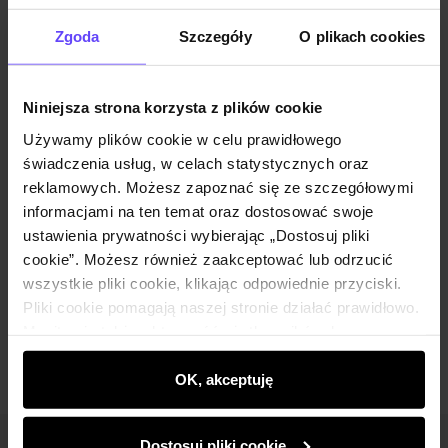
Powiadom o dostępności
Zgoda
Szczegóły
O plikach cookies
Niniejsza strona korzysta z plików cookie
Opis produktu
Używamy plików cookie w celu prawidłowego
świadczenia usług, w celach statystycznych oraz
Szczegóły
reklamowych. Możesz zapoznać się ze szczegółowymi
informacjami na ten temat oraz dostosować swoje
ustawienia prywatności wybierając „Dostosuj pliki
Skład i wymiary
cookie”. Możesz również zaakceptować lub odrzucić
wszystkie pliki cookie, klikając odpowiednie przyciski.
Pliki cookie pomagają naszej stronie działać prawidłowo.
Opinie
Monitorują także aktywność użytkowników, by
wyświetlać im dopasowane do ich preferencji treści,
rekomendacje oraz komunikaty reklamowe informujące o
OK, akceptuję
najnowszych promocjach w e-sklepie. Informacje o tym,
jak korzystasz z naszej witryny, udostępniamy
Dostosuj pliki cookie