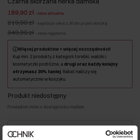
Czarna skórzana nerka damska
189,90 zł
-
cena aktualna
219,90 zł
-
najniższa cena z 30 dni przed obniżką
349,90 zł
-
cena regularna
Więcej produktów = więcej oszczędności!
Kup min. 2 produkty z kategorii torebki, walizki i
kosmetyczki podróżne, a
drugi oraz każdy kolejny
otrzymasz 30% taniej
. Rabat naliczy się
automatycznie w koszyku.
Produkt niedostępny
Powiadom mnie o dostępności mailem.
Twój adres email