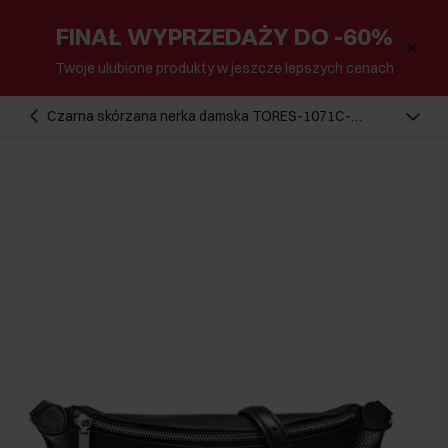
FINAŁ WYPRZEDAŻY DO -60%
Twoje ulubione produkty w jeszcze lepszych cenach
Czarna skórzana nerka damska TORES-1071C-
99(W25)