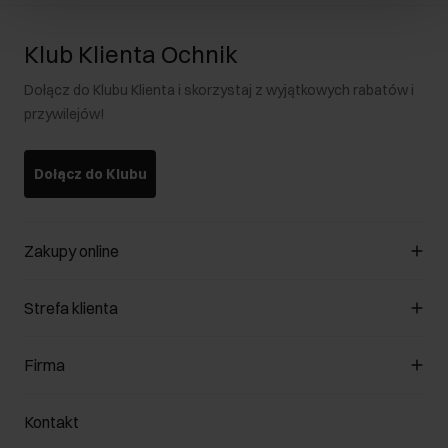
Klub Klienta Ochnik
Dołącz do Klubu Klienta i skorzystaj z wyjątkowych rabatów i
przywilejów!
Dołącz do Klubu
Zakupy online
Zarządzaj cookies
Strefa klienta
O sklepie
Regulamin
Klub Klienta
Firma
Formy płatności
Regulamin promocji
Koszty dostawy
Reklamacje
O nas
Jak dokonać zwrotu?
Kontakt
Zwróć produkty
Kariera