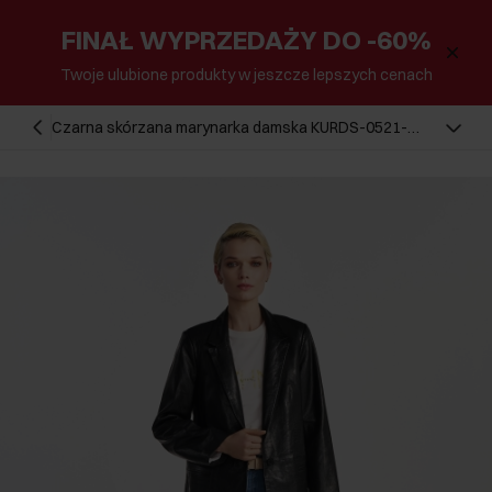
FINAŁ WYPRZEDAŻY DO -60%
Twoje ulubione produkty w jeszcze lepszych cenach
Czarna skórzana marynarka damska KURDS-0521-
1116(W25)