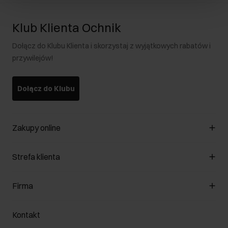
Klub Klienta Ochnik
Dołącz do Klubu Klienta i skorzystaj z wyjątkowych rabatów i
przywilejów!
Dołącz do Klubu
Zakupy online
Zarządzaj cookies
Strefa klienta
O sklepie
Regulamin
Klub Klienta
Firma
Formy płatności
Regulamin promocji
Koszty dostawy
Reklamacje
O nas
Jak dokonać zwrotu?
Kontakt
Zwróć produkty
Kariera