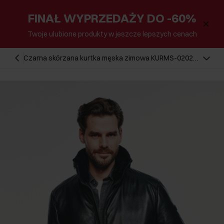
FINAŁ WYPRZEDAŻY DO -60%
Twoje ulubione produkty w jeszcze lepszych cenach
Czarna skórzana kurtka męska zimowa KURMS-0202-
5554(Z24)