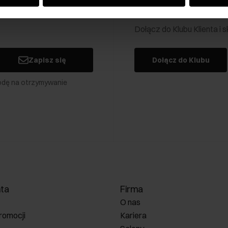
Klub Klienta Och
Dołącz do Klubu Klienta i
Zapisz się
Dołącz do Klubu
odę na otrzymywanie
nta
Firma
O nas
romocji
Kariera