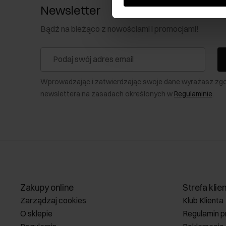
Newsletter
Bądź na bieżąco z nowościami i promocjami!
Wprowadzając i zatwierdzając swoje dane wyrażasz zg
newslettera na zasadach określonych w
Regulaminie
.
Zakupy online
Strefa klie
Zarządzaj cookies
Klub Klienta
O sklepie
Regulamin p