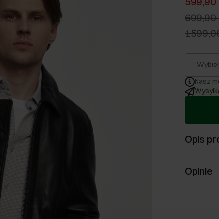
599,90 
699,90 
1599,00
Wybier
Nasz mo
Wysyłka
Opis pr
Opinie