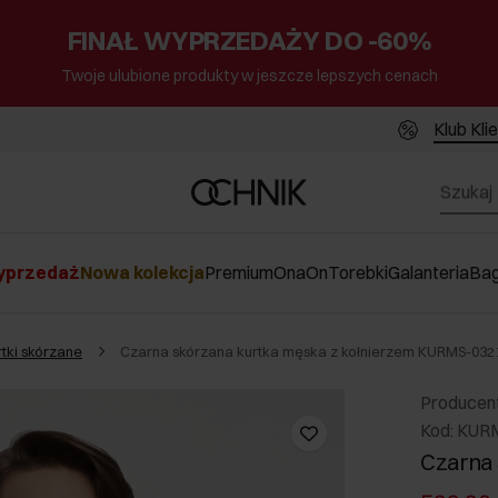
FINAŁ WYPRZEDAŻY DO -60%
Twoje ulubione produkty w jeszcze lepszych cenach
Klub Kli
przedaż
Nowa kolekcja
Premium
Ona
On
Torebki
Galanteria
Ba
rtki skórzane
Czarna skórzana kurtka męska z kołnierzem KURMS-032
Producen
Kod: KUR
Czarna 