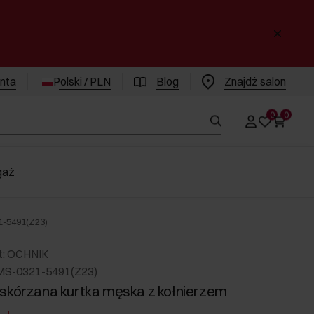
enta
Polski / PLN
Blog
Znajdż salon
0
0
gaż
1-5491(Z23)
t: OCHNIK
MS-0321-5491(Z23)
skórzana kurtka męska z kołnierzem