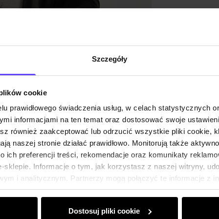
Szczegóły
 plików cookie
lu prawidłowego świadczenia usług, w celach statystycznych 
mi informacjami na ten temat oraz dostosować swoje ustawieni
esz również zaakceptować lub odrzucić wszystkie pliki cookie, k
gają naszej stronie działać prawidłowo. Monitorują także aktyw
 ich preferencji treści, rekomendacje oraz komunikaty reklamo
sklepie. Informacje o tym, jak korzystasz z naszej witryny, u
ym i analitycznym. Partnerzy mogą połączyć te informacje z 
dczas korzystania z ich usług.
Dostosuj pliki cookie