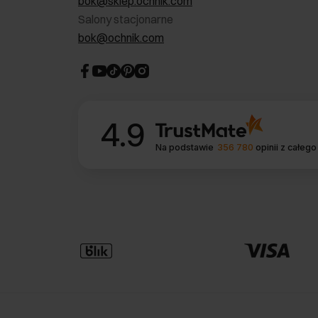
bok@sklep.ochnik.com
Salony stacjonarne
bok@ochnik.com
4.9
Na podstawie
356 780
opinii
z całego