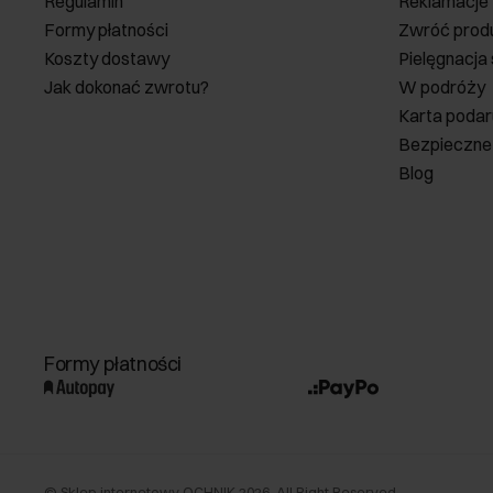
Regulamin
Reklamacje
Formy płatności
Zwróć prod
Koszty dostawy
Pielęgnacja
Jak dokonać zwrotu?
W podróży
Karta poda
Bezpieczne
Blog
Formy płatności
©
Sklep internetowy OCHNIK
2026
. All Right Reserved.