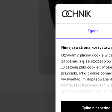
Zgoda
Niniejsza strona korzysta z
Używamy plików cookie w ce
zapoznać się ze szczegółowy
„Dostosuj pliki cookie”. Moż
przyciski. Pliki cookie poma
wyświetlać im dopasowane do
najnowszych promocjach w e-
społecznościowym, reklamow
od Ciebie lub uzyskanymi po
Tylko niezbędne