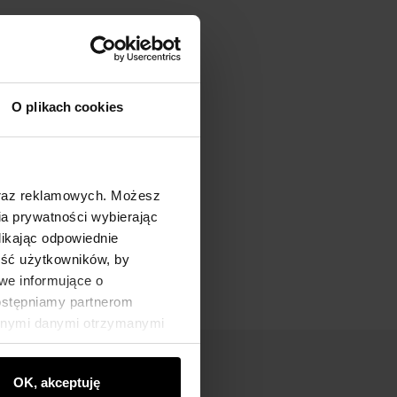
O plikach cookies
oraz reklamowych. Możesz
a prywatności wybierając
likając odpowiednie
ność użytkowników, by
we informujące o
dostępniamy partnerom
innymi danymi otrzymanymi
OK, akceptuję