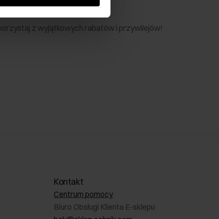
nik
 skorzystaj z wyjątkowych rabatów i przywilejów!
Kontakt
Centrum pomocy
Biuro Obsługi Klienta E-sklepu