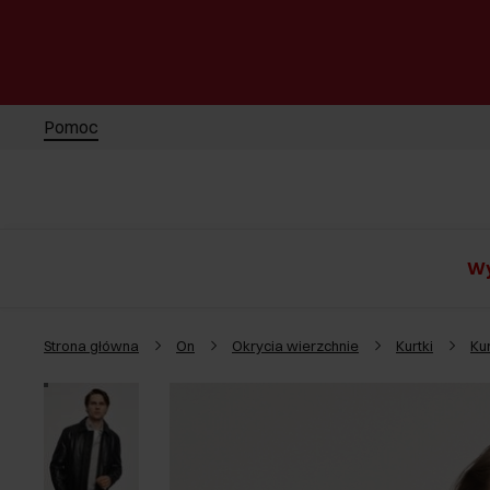
Pomoc
Wy
Strona główna
On
Okrycia wierzchnie
Kurtki
Ku