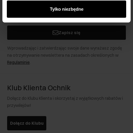
innymi danymi otrzymanymi od Ciebie lub uzyskanymi
Tylko niezbędne
podczas korzystania z ich usług.
Zapisz się
Wprowadzając i zatwierdzając swoje dane wyrażasz zgodę
na otrzymywanie newslettera na zasadach określonych w
Regulaminie
.
Klub Klienta Ochnik
Dołącz do Klubu Klienta i skorzystaj z wyjątkowych rabatów i
przywilejów!
Dołącz do Klubu