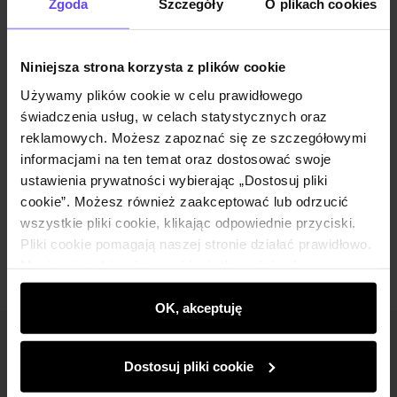
Zgoda
Szczegóły
O plikach cookies
Opis produktu
Niniejsza strona korzysta z plików cookie
Używamy plików cookie w celu prawidłowego
Szczegóły
świadczenia usług, w celach statystycznych oraz
reklamowych. Możesz zapoznać się ze szczegółowymi
informacjami na ten temat oraz dostosować swoje
Skład i wymiary
ustawienia prywatności wybierając „Dostosuj pliki
cookie”. Możesz również zaakceptować lub odrzucić
Opinie
wszystkie pliki cookie, klikając odpowiednie przyciski.
Pliki cookie pomagają naszej stronie działać prawidłowo.
Monitorują także aktywność użytkowników, by
wyświetlać im dopasowane do ich preferencji treści,
rekomendacje oraz komunikaty reklamowe informujące o
OK, akceptuję
najnowszych promocjach w e-sklepie. Informacje o tym,
Newsletter
jak korzystasz z naszej witryny, udostępniamy
Dostosuj pliki cookie
partnerom społecznościowym, reklamowym i
Bądź na bieżąco z nowościami i promocjami!
analitycznym. Partnerzy mogą połączyć te informacje z