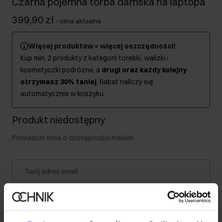
Czarna pojemna torba damska na laptopa
399,90 zł
-
cena aktualna
Więcej produktów = więcej oszczędności!
Kup min. 2 produkty z kategorii torebki, walizki i
kosmetyczki podróżne, a
drugi oraz każdy kolejny
otrzymasz 30% taniej
. Rabat naliczy się
automatycznie w koszyku.
Produkt niedostępny
Powiadom mnie o dostępności mailem.
Twój adres email
Powiadom o dostępności