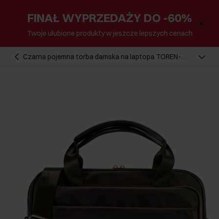
FINAŁ WYPRZEDAŻY DO -60%
Twoje ulubione produkty w jeszcze lepszych cenach
Czarna pojemna torba damska na laptopa TOREN-
0320-99(Z25)