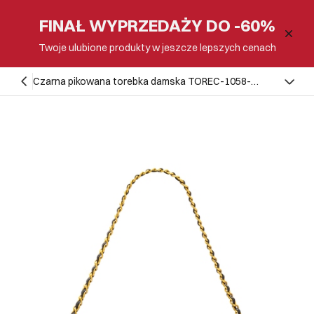
FINAŁ WYPRZEDAŻY DO -60%
Twoje ulubione produkty w jeszcze lepszych cenach
Czarna pikowana torebka damska TOREC-1058-
99(Z25)