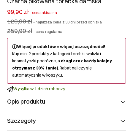
Czarna pikowana torebka damska
99,90 zł
-
cena aktualna
129,90 zł
-
najniższa cena z 30 dni przed obniżką
259,90 zł
-
cena regularna
Więcej produktów = więcej oszczędności!
Kup min. 2 produkty z kategorii torebki, walizki i
kosmetyczki podróżne, a
drugi oraz każdy kolejny
otrzymasz 30% taniej
. Rabat naliczy się
automatycznie w koszyku.
Wysyłka w 1 dzień roboczy
Opis produktu
Szczegóły