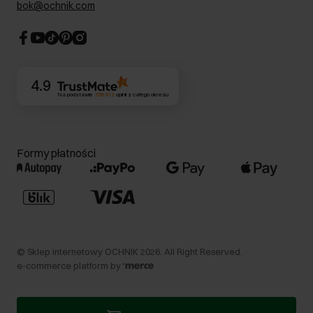
bok@ochnik.com
Strategia podatkowa
CSR
Kontakt
4.9
Na podstawie
356 612
opinii
z całego okresu
Formy płatności
©
Sklep internetowy OCHNIK
2026
. All Right Reserved.
e-commerce platform by