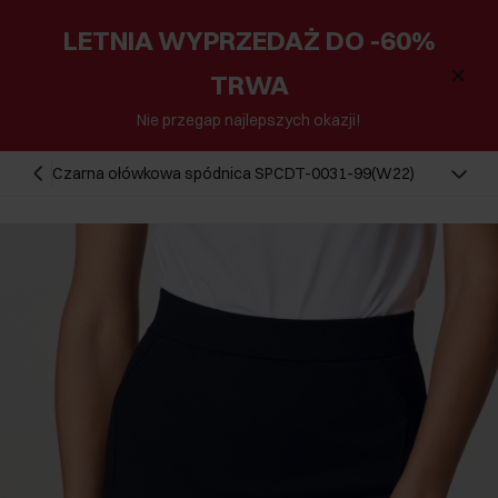
LETNIA WYPRZEDAŻ DO -60%
TRWA
Nie przegap najlepszych okazji!
Czarna ołówkowa spódnica SPCDT-0031-99(W22)