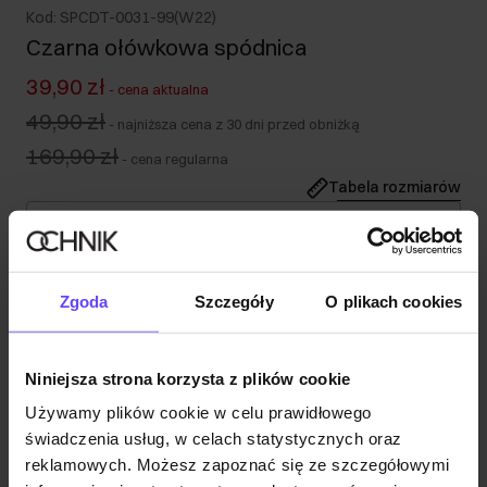
Kod: SPCDT-0031-99(W22)
Czarna ołówkowa spódnica
39,90 zł
-
cena aktualna
49,90 zł
-
najniższa cena z 30 dni przed obniżką
169,90 zł
-
cena regularna
Tabela rozmiarów
Wybierz rozmiar
Nasza modelka ma 177 cm wzrostu i nosi rozmiar S.
Zgoda
Szczegóły
O plikach cookies
Opis produktu
Opinie
Niniejsza strona korzysta z plików cookie
Używamy plików cookie w celu prawidłowego
świadczenia usług, w celach statystycznych oraz
reklamowych. Możesz zapoznać się ze szczegółowymi