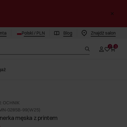
enta
Polski / PLN
Blog
Znajdż salon
0
0
gaż
t: OCHNIK
RMN-0285B-99(W25)
nerka męska z printem