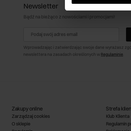
Newsletter
Bądź na bieżąco z nowościami i promocjami!
Wprowadzając i zatwierdzając swoje dane wyrażasz zg
newslettera na zasadach określonych w
Regulaminie
.
Zakupy online
Strefa klie
Zarządzaj cookies
Klub Klienta
O sklepie
Regulamin p