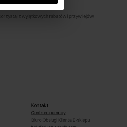
nik
 skorzystaj z wyjątkowych rabatów i przywilejów!
Kontakt
Centrum pomocy
Biuro Obsługi Klienta E-sklepu