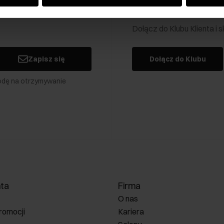
Klub Klienta Och
Dołącz do Klubu Klienta i
Zapisz się
Dołącz do Klubu
odę na otrzymywanie
nta
Firma
O nas
romocji
Kariera