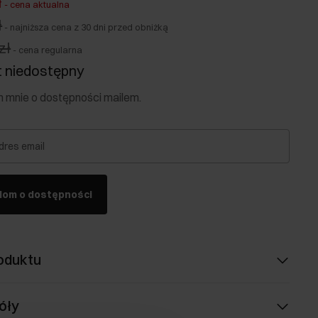
ł
-
cena aktualna
ł
-
najniższa cena z 30 dni przed obniżką
zł
-
cena regularna
 niedostępny
mnie o dostępności mailem.
dres email
dom o dostępności
oduktu
óły