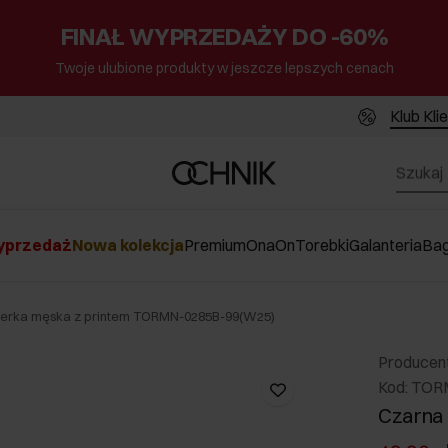
FINAŁ WYPRZEDAŻY DO -60%
Twoje ulubione produkty w jeszcze lepszych cenach
Klub Kli
przedaż
Nowa kolekcja
Premium
Ona
On
Torebki
Galanteria
Ba
nerka męska z printem TORMN-0285B-99(W25)
Producen
Kod: TO
Czarna 