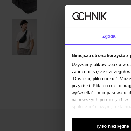
Zgoda
Niniejsza strona korzysta z
Używamy plików cookie w ce
zapoznać się ze szczegółowy
„Dostosuj pliki cookie”. Moż
przyciski. Pliki cookie poma
wyświetlać im dopasowane do
najnowszych promocjach w e-
społecznościowym, reklamow
od Ciebie lub uzyskanymi po
Tylko niezbędne