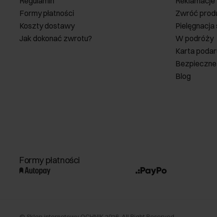
Regulamin
Reklamacje
Formy płatności
Zwróć prod
Koszty dostawy
Pielęgnacja
Jak dokonać zwrotu?
W podróży
Karta poda
Bezpieczne
Blog
Formy płatności
©
Sklep internetowy OCHNIK
2026
. All Right Reserved.