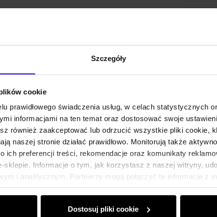
Skład i
Opinie
Szczegóły
 plików cookie
lu prawidłowego świadczenia usług, w celach statystycznych 
mi informacjami na ten temat oraz dostosować swoje ustawieni
esz również zaakceptować lub odrzucić wszystkie pliki cookie, k
gają naszej stronie działać prawidłowo. Monitorują także aktyw
 ich preferencji treści, rekomendacje oraz komunikaty reklamo
sklepie. Informacje o tym, jak korzystasz z naszej witryny, u
ym i analitycznym. Partnerzy mogą połączyć te informacje z 
dczas korzystania z ich usług.
Dostosuj pliki cookie