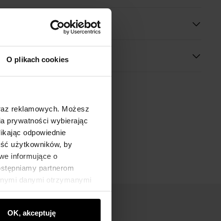
 wymiary
O plikach cookies
oraz reklamowych. Możesz
a prywatności wybierając
likając odpowiednie
ność użytkowników, by
we informujące o
dostępniamy partnerom
innymi danymi otrzymanymi
OK, akceptuję