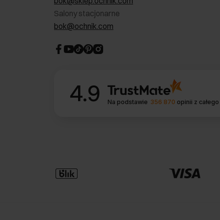
bok@sklep.ochnik.com
Salony stacjonarne
bok@ochnik.com
4.9
Na podstawie
356 870
opinii
z całego