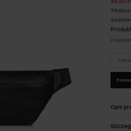
49,90 z
79,90 z
119,90 
Produkt
Powiadom 
Twój a
Powia
Opis pr
Szczeg