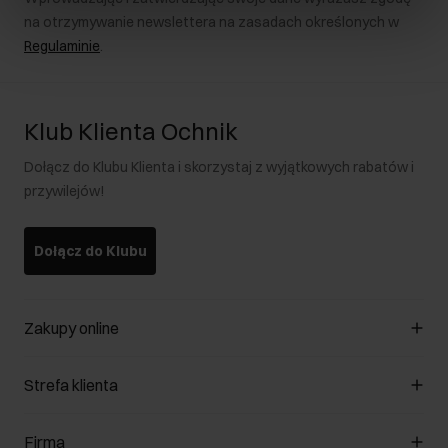
na otrzymywanie newslettera na zasadach określonych w
Regulaminie
.
Klub Klienta Ochnik
Dołącz do Klubu Klienta i skorzystaj z wyjątkowych rabatów i
przywilejów!
Dołącz do Klubu
Zakupy online
Zarządzaj cookies
Strefa klienta
O sklepie
Regulamin
Klub Klienta
Firma