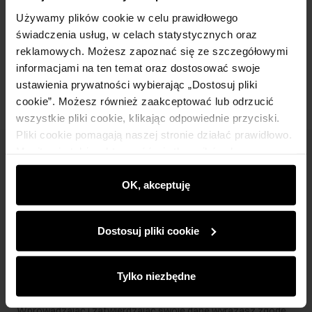
Skład i wymiary
Używamy plików cookie w celu prawidłowego
świadczenia usług, w celach statystycznych oraz
reklamowych. Możesz zapoznać się ze szczegółowymi
Opinie
informacjami na ten temat oraz dostosować swoje
ustawienia prywatności wybierając „Dostosuj pliki
cookie”. Możesz również zaakceptować lub odrzucić
wszystkie pliki cookie, klikając odpowiednie przyciski.
Pliki cookie pomagają naszej stronie działać prawidłowo.
Monitorują także aktywność użytkowników, by
Newsletter
wyświetlać im dopasowane do ich preferencji treści,
rekomendacje oraz komunikaty reklamowe informujące o
OK, akceptuję
Bądź na bieżąco z nowościami i promocjami!
najnowszych promocjach w e-sklepie. Informacje o tym,
jak korzystasz z naszej witryny, udostępniamy
Dostosuj pliki cookie
partnerom społecznościowym, reklamowym i
analitycznym. Partnerzy mogą połączyć te informacje z
innymi danymi otrzymanymi od Ciebie lub uzyskanymi
Zapisz się
Tylko niezbędne
podczas korzystania z ich usług.
Wprowadzając i zatwierdzając swoje dane wyrażasz zgodę