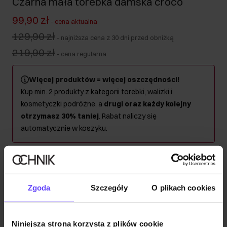
Czarna mała torebka damska croco
99,90 zł
-
cena aktualna
129,90 zł
-
najniższa cena z 30 dni przed obniżką
219,90 zł
-
cena regularna
Więcej produktów = więcej oszczędności!
Kup min. 2 produkty z kategorii torebki, walizki i
kosmetyczki podróżne, a
drugi oraz każdy kolejny
otrzymasz 30% taniej
. Rabat naliczy się
automatycznie w koszyku.
Wysyłka w 1 dzień roboczy
Opis produktu
Zgoda
Szczegóły
O plikach cookies
Szczegóły
Niniejsza strona korzysta z plików cookie