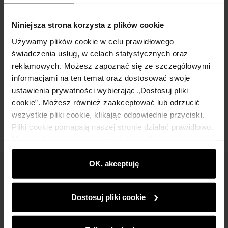
Opis produktu
Niniejsza strona korzysta z plików cookie
Szczegóły
Używamy plików cookie w celu prawidłowego
świadczenia usług, w celach statystycznych oraz
reklamowych. Możesz zapoznać się ze szczegółowymi
Skład i wymiary
informacjami na ten temat oraz dostosować swoje
ustawienia prywatności wybierając „Dostosuj pliki
Opinie
cookie”. Możesz również zaakceptować lub odrzucić
wszystkie pliki cookie, klikając odpowiednie przyciski.
Pliki cookie pomagają naszej stronie działać prawidłowo.
Monitorują także aktywność użytkowników, by
wyświetlać im dopasowane do ich preferencji treści,
rekomendacje oraz komunikaty reklamowe informujące o
OK, akceptuję
Newsletter
najnowszych promocjach w e-sklepie. Informacje o tym,
jak korzystasz z naszej witryny, udostępniamy
Bądź na bieżąco z nowościami i promocjami!
Dostosuj pliki cookie
partnerom społecznościowym, reklamowym i
analitycznym. Partnerzy mogą połączyć te informacje z
innymi danymi otrzymanymi od Ciebie lub uzyskanymi