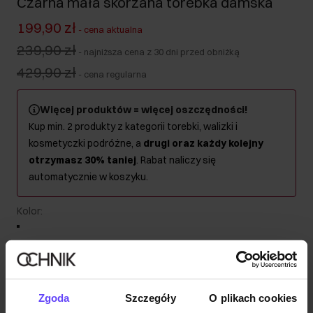
Czarna mała skórzana torebka damska
199,90 zł
-
cena aktualna
239,90 zł
-
najniższa cena z 30 dni przed obniżką
429,90 zł
-
cena regularna
Więcej produktów = więcej oszczędności!
Kup min. 2 produkty z kategorii torebki, walizki i
kosmetyczki podróżne, a
drugi oraz każdy kolejny
otrzymasz 30% taniej
. Rabat naliczy się
automatycznie w koszyku.
Kolor
:
Wysyłka w 1 dzień roboczy
Zgoda
Szczegóły
O plikach cookies