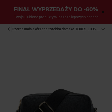
FINAŁ WYPRZEDAŻY DO -60%
Twoje ulubione produkty w jeszcze lepszych cenach
Czarna mała skórzana torebka damska TORES-1095-
99(W25)