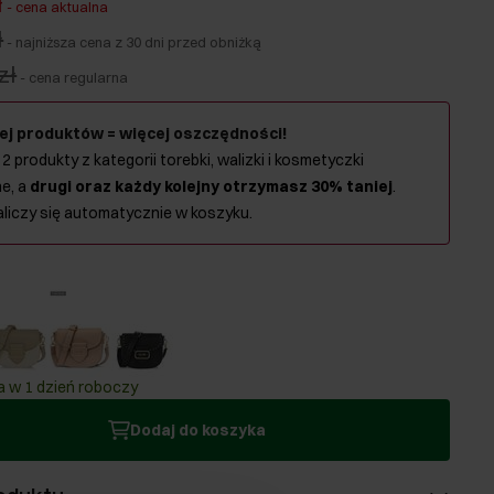
ł
-
cena aktualna
ł
-
najniższa cena z 30 dni przed obniżką
zł
-
cena regularna
ej produktów = więcej oszczędności!
 2 produkty z kategorii torebki, walizki i kosmetyczki
e, a
drugi oraz każdy kolejny otrzymasz 30% taniej
.
aliczy się automatycznie w koszyku.
 w 1 dzień roboczy
Dodaj do koszyka