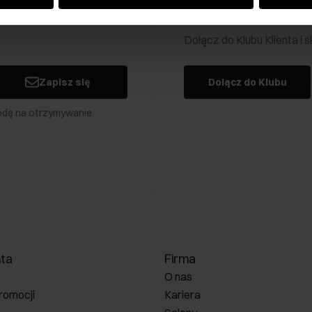
Klub Klienta Och
Dołącz do Klubu Klienta i
Zapisz się
Dołącz do Klubu
odę na otrzymywanie
nta
Firma
O nas
romocji
Kariera