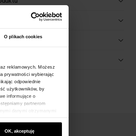
oduktu
óły
O plikach cookies
 wymiary
oraz reklamowych. Możesz
a prywatności wybierając
likając odpowiednie
ność użytkowników, by
we informujące o
dostępniamy partnerom
innymi danymi otrzymanymi
OK, akceptuję