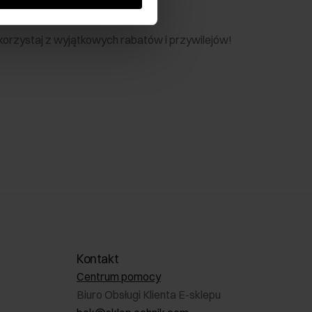
nik
 skorzystaj z wyjątkowych rabatów i przywilejów!
Kontakt
Centrum pomocy
Biuro Obsługi Klienta E-sklepu