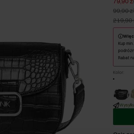
79,90 z
99,90 z
219,90 
Więc
Kup min.
podróżn
Rabat n
Kolor
:
Wysyłka