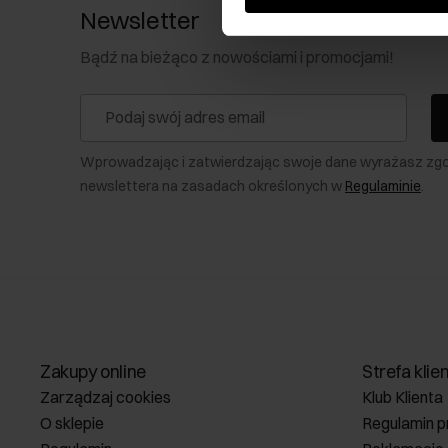
Newsletter
Bądź na bieżąco z nowościami i promocjami!
Wprowadzając i zatwierdzając swoje dane wyrażasz zg
newslettera na zasadach określonych w
Regulaminie
.
Zakupy online
Strefa klie
Zarządzaj cookies
Klub Klienta
O sklepie
Regulamin p