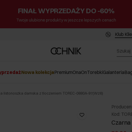
FINAŁ WYPRZEDAŻY DO -60%
Twoje ulubione produkty w jeszcze lepszych cenach
Klub Kli
przedaż
Nowa kolekcja
Premium
Ona
On
Torebki
Galanteria
Ba
a listonoszka damska z tłoczeniem TOREC-0880A-97(W26)
Producen
Kod: TOR
Czarna 