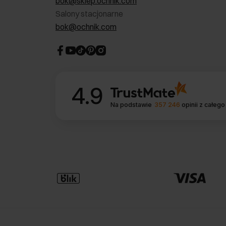
bok@sklep.ochnik.com
Salony stacjonarne
bok@ochnik.com
4.9
Na podstawie
357 246
opinii
z całego