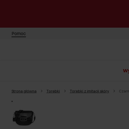
Pomoc
Wy
Strona główna
Torebki
Torebki z imitacji skóry
Czarn