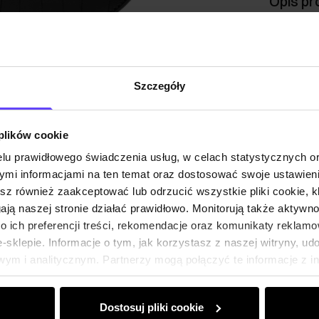
Opis pr
Szczeg
Szczegóły
Skład i
 plików cookie
Opinie
lu prawidłowego świadczenia usług, w celach statystycznych 
mi informacjami na ten temat oraz dostosować swoje ustawieni
esz również zaakceptować lub odrzucić wszystkie pliki cookie, k
gają naszej stronie działać prawidłowo. Monitorują także aktyw
 ich preferencji treści, rekomendacje oraz komunikaty reklamo
sklepie. Informacje o tym, jak korzystasz z naszej witryny, u
ym i analitycznym. Partnerzy mogą połączyć te informacje z 
dczas korzystania z ich usług.
Dostosuj pliki cookie