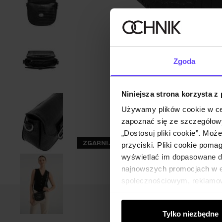
Zgoda
Niniejsza strona korzysta z
Używamy plików cookie w ce
zapoznać się ze szczegółowy
„Dostosuj pliki cookie”. Moż
ZGARNIJ -30%
przyciski. Pliki cookie poma
wyświetlać im dopasowane do
najnowszych promocjach w e-
społecznościowym, reklamow
od Ciebie lub uzyskanymi po
Tylko niezbędne