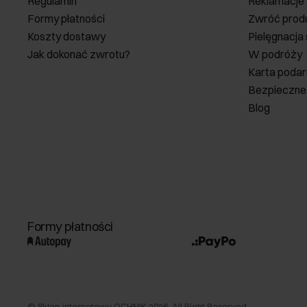
Regulamin
Reklamacje
Formy płatności
Zwróć prod
Koszty dostawy
Pielęgnacja
Jak dokonać zwrotu?
W podróży
Karta poda
Bezpieczne
Blog
Formy płatności
©
Sklep internetowy OCHNIK
2026
. All Right Reserved.