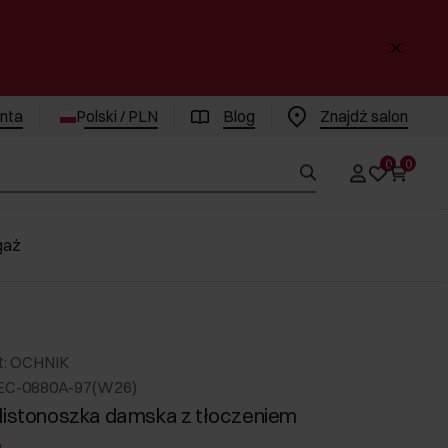
enta
Polski / PLN
Blog
Znajdż salon
0
0
gaż
t: OCHNIK
EC-0880A-97(W26)
listonoszka damska z tłoczeniem