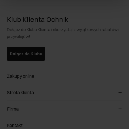
Klub Klienta Ochnik
Dołącz do Klubu Klienta i skorzystaj z wyjątkowych rabatów i
przywilejów!
Dołącz do Klubu
Zakupy online
Zarządzaj cookies
Strefa klienta
O sklepie
Regulamin
Klub Klienta
Firma
Formy płatności
Regulamin promocji
Koszty dostawy
Reklamacje
O nas
Jak dokonać zwrotu?
Kontakt
Zwróć produkty