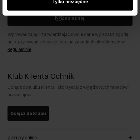
Tylko niezbędne
podczas korzystania z ich usług.
Zapisz się
Wprowadzając i zatwierdzając swoje dane wyrażasz zgodę
na otrzymywanie newslettera na zasadach określonych w
Regulaminie
.
Klub Klienta Ochnik
Dołącz do Klubu Klienta i skorzystaj z wyjątkowych rabatów i
przywilejów!
Dołącz do Klubu
Zakupy online