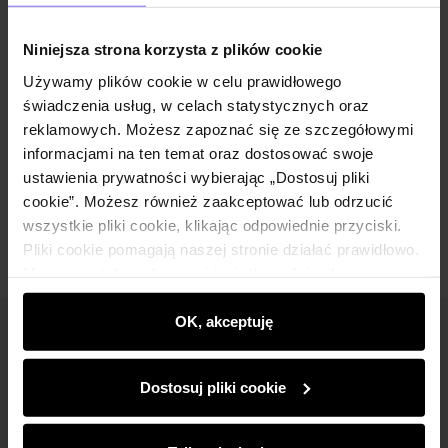
Opis produktu
Niniejsza strona korzysta z plików cookie
Szczegóły
Używamy plików cookie w celu prawidłowego
świadczenia usług, w celach statystycznych oraz
reklamowych. Możesz zapoznać się ze szczegółowymi
Skład i wymiary
informacjami na ten temat oraz dostosować swoje
ustawienia prywatności wybierając „Dostosuj pliki
Opinie
cookie”. Możesz również zaakceptować lub odrzucić
wszystkie pliki cookie, klikając odpowiednie przyciski.
Pliki cookie pomagają naszej stronie działać prawidłowo.
Monitorują także aktywność użytkowników, by
wyświetlać im dopasowane do ich preferencji treści,
rekomendacje oraz komunikaty reklamowe informujące o
OK, akceptuję
Newsletter
najnowszych promocjach w e-sklepie. Informacje o tym,
jak korzystasz z naszej witryny, udostępniamy
Bądź na bieżąco z nowościami i promocjami!
Dostosuj pliki cookie
partnerom społecznościowym, reklamowym i
analitycznym. Partnerzy mogą połączyć te informacje z
innymi danymi otrzymanymi od Ciebie lub uzyskanymi