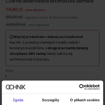
Czarna lakierowana listonoszka damska
79,90 zł
-
cena aktualna
99,90 zł
-
najniższa cena z 30 dni przed obniżką
199,90 zł
-
cena regularna
Więcej produktów = więcej oszczędności!
Kup min. 2 produkty z kategorii torebki, walizki i
kosmetyczki podróżne, a
drugi oraz każdy kolejny
otrzymasz 30% taniej
. Rabat naliczy się
automatycznie w koszyku.
Kolor
:
Wysyłka w 1 dzień roboczy
Zgoda
Szczegóły
O plikach cookies