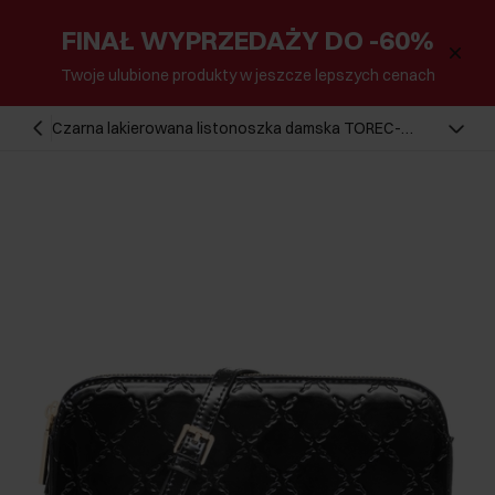
FINAŁ WYPRZEDAŻY DO -60%
Twoje ulubione produkty w jeszcze lepszych cenach
Czarna lakierowana listonoszka damska TOREC-
0205F-97(Z25)