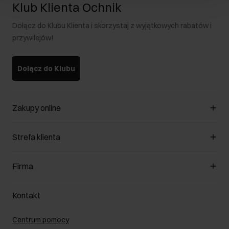
Klub Klienta Ochnik
Dołącz do Klubu Klienta i skorzystaj z wyjątkowych rabatów i
przywilejów!
Dołącz do Klubu
Zakupy online
Zarządzaj cookies
Strefa klienta
O sklepie
Regulamin
Klub Klienta
Firma
Formy płatności
Regulamin promocji
Koszty dostawy
Reklamacje
O nas
Jak dokonać zwrotu?
Kontakt
Zwróć produkty
Kariera
Pielęgnacja skóry
Salony
Centrum pomocy
W podróży
B2B - Sprzedaż dla firm