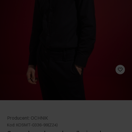
Producent: OCHNIK
Kod: KOSMT-0336-99(Z24)