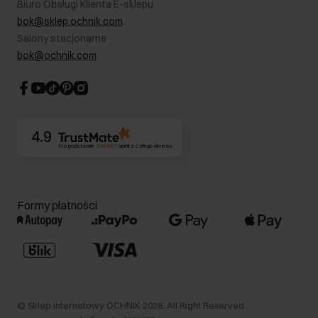
Biuro Obsługi Klienta E-sklepu
Karta podarunkowa
RODO- Polityka prywatności
bok@sklep.ochnik.com
Bezpieczne zakupy
Informacje prawne
Salony stacjonarne
Blog
Dla akcjonariuszy
bok@ochnik.com
Strategia podatkowa
CSR
Kontakt
4.9
Na podstawie
356 687
opinii
z całego okresu
Formy płatności
©
Sklep internetowy OCHNIK
2026
. All Right Reserved.