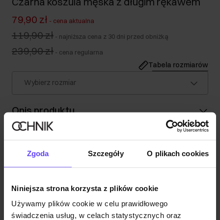
Czarna koszula męska z długim rękawem
79,90 zł
-
cena aktualna
119,90 zł
-
najniższa cena z 30 dni przed obniżką
239,90 zł
-
cena regularna
Tabela rozmiarów
Wybierz rozmiar
Opis produktu
Szczegóły
Zgoda
Szczegóły
O plikach cookies
Skład i wymiary
Niniejsza strona korzysta z plików cookie
Używamy plików cookie w celu prawidłowego
Opinie
świadczenia usług, w celach statystycznych oraz