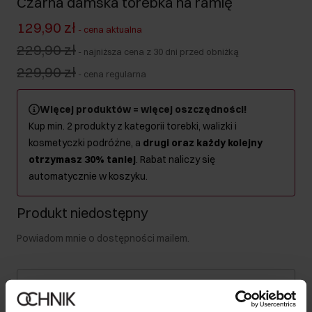
Czarna damska torebka na ramię
129,90 zł
-
cena aktualna
229,90 zł
-
najniższa cena z 30 dni przed obniżką
229,90 zł
-
cena regularna
Więcej produktów = więcej oszczędności!
Kup min. 2 produkty z kategorii torebki, walizki i
kosmetyczki podróżne, a
drugi oraz każdy kolejny
otrzymasz 30% taniej
. Rabat naliczy się
automatycznie w koszyku.
Produkt niedostępny
Powiadom mnie o dostępności mailem.
Twój adres email