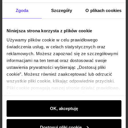
Powiadom o dostępności
Zgoda
Szczegóły
O plikach cookies
Niniejsza strona korzysta z plików cookie
Opis produktu
Używamy plików cookie w celu prawidłowego
świadczenia usług, w celach statystycznych oraz
Szczegóły
reklamowych. Możesz zapoznać się ze szczegółowymi
informacjami na ten temat oraz dostosować swoje
ustawienia prywatności wybierając „Dostosuj pliki
Skład i wymiary
cookie”. Możesz również zaakceptować lub odrzucić
wszystkie pliki cookie, klikając odpowiednie przyciski.
Pliki cookie pomagają naszej stronie działać prawidłowo.
Opinie
Monitorują także aktywność użytkowników, by
wyświetlać im dopasowane do ich preferencji treści,
rekomendacje oraz komunikaty reklamowe informujące o
OK, akceptuję
najnowszych promocjach w e-sklepie. Informacje o tym,
jak korzystasz z naszej witryny, udostępniamy
Dostosuj pliki cookie