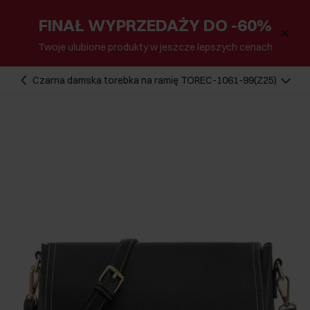
FINAŁ WYPRZEDAŻY DO -60%
Twoje ulubione produkty w jeszcze lepszych cenach
Czarna damska torebka na ramię TOREC-1061-99(Z25)