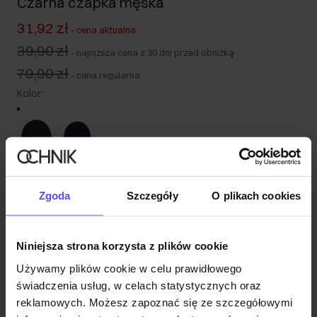
Czarna czapka męska
31,92 zł
-
cena aktualna
39,90 zł
-
najniższa cena z 30 dni przed obniżką
79,90 zł
-
cena regularna
Kolor
:
Wysyłka w 1 dzień roboczy
Zgoda
Szczegóły
O plikach cookies
Opis produktu
Opinie
Niniejsza strona korzysta z plików cookie
Używamy plików cookie w celu prawidłowego
świadczenia usług, w celach statystycznych oraz
reklamowych. Możesz zapoznać się ze szczegółowymi