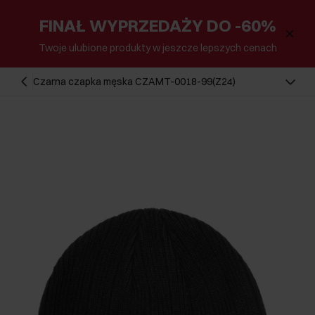
FINAŁ WYPRZEDAŻY DO -60%
Twoje ulubione produkty w jeszcze lepszych cenach
Czarna czapka męska CZAMT-0018-99(Z24)