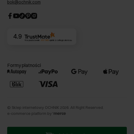
bok@ochnik.com
Strategia podatkowa
CSR
Kontakt
4.9
Na podstawie
357 565
opinii
z całego okresu
Formy płatności
©
Sklep internetowy OCHNIK
2026
. All Right Reserved.
e-commerce platform by