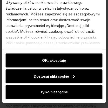
Używamy plików cookie w celu prawidłowego
świadczenia usług, w celach statystycznych oraz
Opinie
reklamowych. Możesz zapoznać się ze szczegółowymi
informacjami na ten temat oraz dostosować swoje
ustawienia prywatności wybierając „Dostosuj pliki
cookie”. Możesz również zaakceptować lub odrzucić
wszystkie pliki cookie, klikając odpowiednie przyciski.
Pliki cookie pomagają naszej stronie działać prawidłowo.
Newsletter
Monitorują także aktywność użytkowników, by
wyświetlać im dopasowane do ich preferencji treści,
Bądź na bieżąco z nowościami i promocjami!
rekomendacje oraz komunikaty reklamowe informujące o
OK, akceptuję
najnowszych promocjach w e-sklepie. Informacje o tym,
jak korzystasz z naszej witryny, udostępniamy
Dostosuj pliki cookie
partnerom społecznościowym, reklamowym i
analitycznym. Partnerzy mogą połączyć te informacje z
Zapisz się
innymi danymi otrzymanymi od Ciebie lub uzyskanymi
Tylko niezbędne
podczas korzystania z ich usług.
Wprowadzając i zatwierdzając swoje dane wyrażasz zgodę
na otrzymywanie newslettera na zasadach określonych w