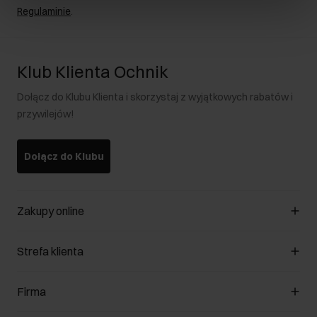
Regulaminie
.
Klub Klienta Ochnik
Dołącz do Klubu Klienta i skorzystaj z wyjątkowych rabatów i
przywilejów!
Dołącz do Klubu
Zakupy online
Zarządzaj cookies
Strefa klienta
O sklepie
Regulamin
Klub Klienta
Firma
Formy płatności
Regulamin promocji
Koszty dostawy