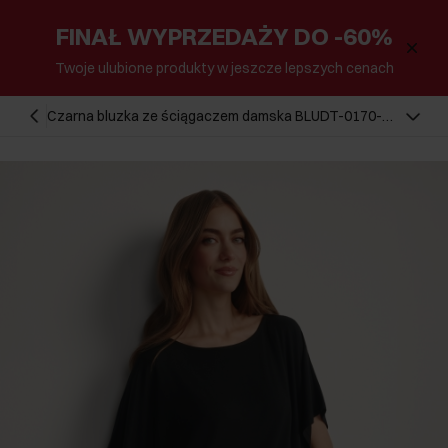
FINAŁ WYPRZEDAŻY DO -60%
Twoje ulubione produkty w jeszcze lepszych cenach
Czarna bluzka ze ściągaczem damska BLUDT-0170-
99(W26)