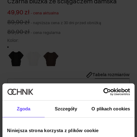
Czarna bluzka ze ściągaczem damska
49,90 zł
-
cena aktualna
89,90 zł
-
najniższa cena z 30 dni przed obniżką
89,90 zł
-
cena regularna
Kolor
:
Tabela rozmiarów
Wybierz rozmiar
Nasza modelka ma 180 cm wzrostu i nosi rozmiar S.
Wysyłka w 1 dzień roboczy
Zgoda
Szczegóły
O plikach cookies
Opis produktu
Niniejsza strona korzysta z plików cookie
Skład