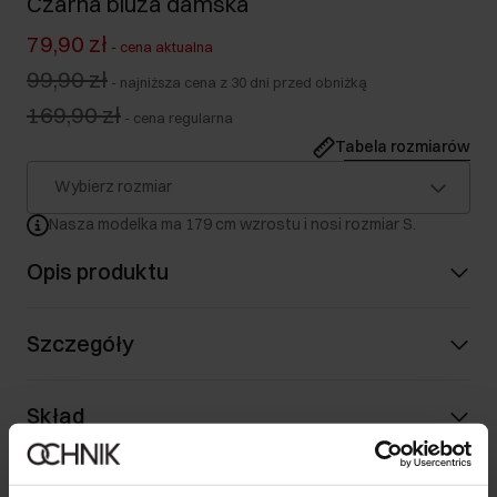
Czarna bluza damska
79,90 zł
-
cena aktualna
99,90 zł
-
najniższa cena z 30 dni przed obniżką
169,90 zł
-
cena regularna
Tabela rozmiarów
Wybierz rozmiar
Nasza modelka ma 179 cm wzrostu i nosi rozmiar S.
Opis produktu
Szczegóły
Skład
Opinie