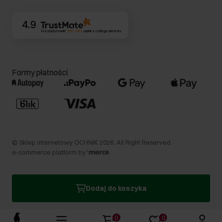
4.9
Na podstawie
357 283
opinii
z całego okresu
Formy płatności
©
Sklep internetowy OCHNIK
2026
. All Right Reserved.
e-commerce platform by
Dodaj do koszyka
0
0