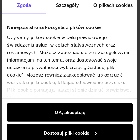
Zgoda
Szczegóły
O plikach cookies
Zestaw
Niniejsza strona korzysta z plików cookie
Czarne spodnie damskie SPODT-0111-
Używamy plików cookie w celu prawidłowego
99(Z25)
świadczenia usług, w celach statystycznych oraz
99,90 zł
reklamowych. Możesz zapoznać się ze szczegółowymi
159,90 zł
-
najniższa cena z 30 dni przed
informacjami na ten temat oraz dostosować swoje
obniżką
ustawienia prywatności wybierając „Dostosuj pliki
Wybierz rozmiar
cookie”. Możesz również zaakceptować lub odrzucić
Dodaj do koszyka
wszystkie pliki cookie, klikając odpowiednie przyciski.
Pliki cookie pomagają naszej stronie działać prawidłowo.
Monitorują także aktywność użytkowników, by
wyświetlać im dopasowane do ich preferencji treści,
rekomendacje oraz komunikaty reklamowe informujące o
OK, akceptuję
najnowszych promocjach w e-sklepie. Informacje o tym,
jak korzystasz z naszej witryny, udostępniamy
Newsletter
Dostosuj pliki cookie
partnerom społecznościowym, reklamowym i