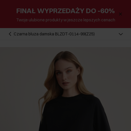
FINAŁ WYPRZEDAŻY DO -60%
Twoje ulubione produkty w jeszcze lepszych cenach
Czarna bluza damska BLZDT-0114-99(Z25)