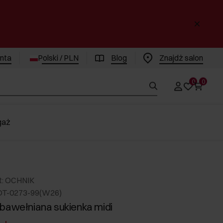
enta
Polski / PLN
Blog
Znajdż salon
0
0
gaż
t: OCHNIK
DT-0273-99(W26)
bawełniana sukienka midi