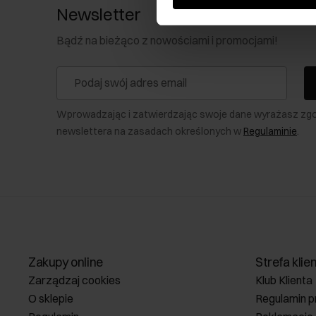
Newsletter
Bądź na bieżąco z nowościami i promocjami!
Wprowadzając i zatwierdzając swoje dane wyrażasz zg
newslettera na zasadach określonych w
Regulaminie
.
Zakupy online
Strefa klie
Zarządzaj cookies
Klub Klienta
O sklepie
Regulamin p