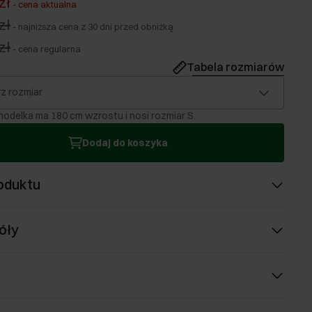
zł
-
cena aktualna
zł
-
najniższa cena z 30 dni przed obniżką
zł
-
cena regularna
Tabela rozmiarów
z rozmiar
odelka ma 180 cm wzrostu i nosi rozmiar S.
Dodaj do koszyka
oduktu
óły