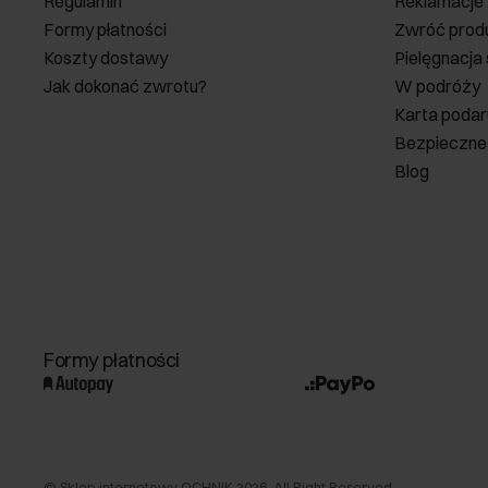
Regulamin
Reklamacje
Formy płatności
Zwróć prod
Koszty dostawy
Pielęgnacja
Jak dokonać zwrotu?
W podróży
Karta poda
Bezpieczne
Blog
Formy płatności
©
Sklep internetowy OCHNIK
2026
. All Right Reserved.