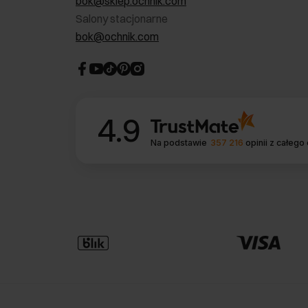
bok@sklep.ochnik.com
Salony stacjonarne
bok@ochnik.com
4.9
Na podstawie
357 216
opinii
z całego