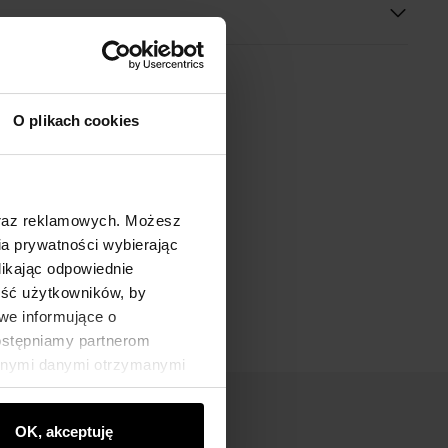
O plikach cookies
oraz reklamowych. Możesz
a prywatności wybierając
likając odpowiednie
ność użytkowników, by
we informujące o
dostępniamy partnerom
innymi danymi otrzymanymi
OK, akceptuję