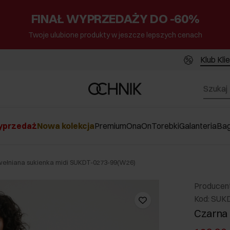
FINAŁ WYPRZEDAŻY DO -60%
Twoje ulubione produkty w jeszcze lepszych cenach
Klub Kli
przedaż
Nowa kolekcja
Premium
Ona
On
Torebki
Galanteria
Ba
ełniana sukienka midi SUKDT-0273-99(W26)
Producen
Kod: SUK
Czarna 