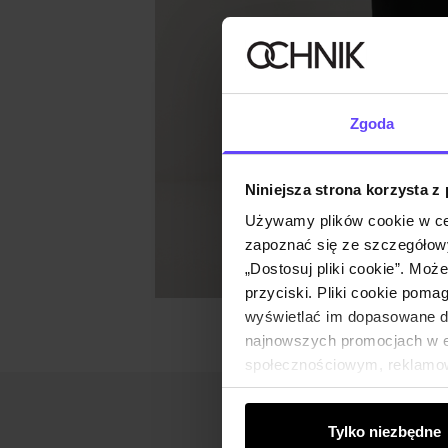
Zgoda
Niniejsza strona korzysta z
Używamy plików cookie w ce
zapoznać się ze szczegółowy
„Dostosuj pliki cookie”. Moż
przyciski. Pliki cookie poma
wyświetlać im dopasowane do
najnowszych promocjach w e-
społecznościowym, reklamow
od Ciebie lub uzyskanymi po
Tylko niezbędne