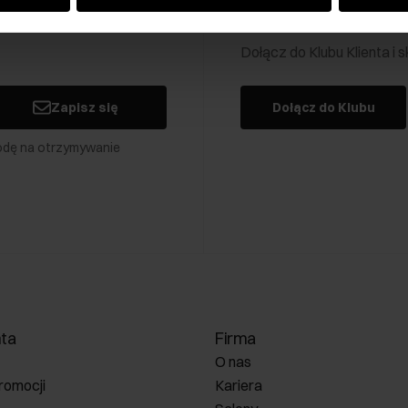
Klub Klienta Och
Dołącz do Klubu Klienta i
Zapisz się
Dołącz do Klubu
odę na otrzymywanie
nta
Firma
O nas
romocji
Kariera