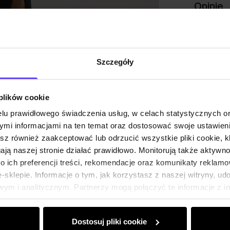
Opinie
Szczegóły
 plików cookie
lu prawidłowego świadczenia usług, w celach statystycznych 
mi informacjami na ten temat oraz dostosować swoje ustawieni
esz również zaakceptować lub odrzucić wszystkie pliki cookie, k
gają naszej stronie działać prawidłowo. Monitorują także aktyw
 ich preferencji treści, rekomendacje oraz komunikaty reklamo
sklepie. Informacje o tym, jak korzystasz z naszej witryny, u
ym i analitycznym. Partnerzy mogą połączyć te informacje z 
dczas korzystania z ich usług.
Dostosuj pliki cookie