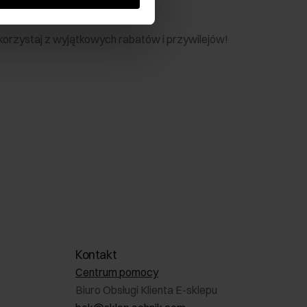
nik
 skorzystaj z wyjątkowych rabatów i przywilejów!
Kontakt
Centrum pomocy
Biuro Obsługi Klienta E-sklepu