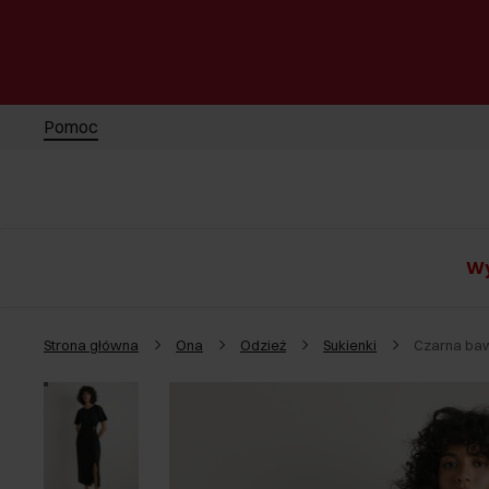
Pomoc
Wy
Strona główna
Ona
Odzież
Sukienki
Czarna baw