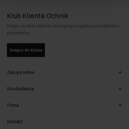
Klub Klienta Ochnik
Dołącz do Klubu Klienta i skorzystaj z wyjątkowych rabatów i
przywilejów!
Dołącz do Klubu
Zakupy online
Zarządzaj cookies
Strefa klienta
O sklepie
Regulamin
Klub Klienta
Firma
Formy płatności
Regulamin promocji
Koszty dostawy
Reklamacje
O nas
Jak dokonać zwrotu?
Kontakt
Zwróć produkty
Kariera