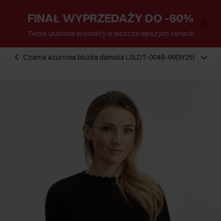
FINAŁ WYPRZEDAŻY DO -60%
Twoje ulubione produkty w jeszcze lepszych cenach
Czarna ażurowa bluzka damska LSLDT-0046-99(W25)