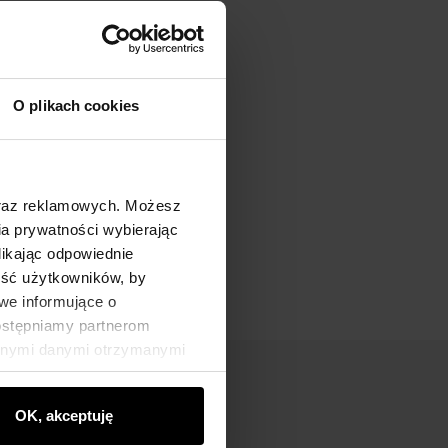
O plikach cookies
oraz reklamowych. Możesz
a prywatności wybierając
likając odpowiednie
ność użytkowników, by
we informujące o
dostępniamy partnerom
innymi danymi otrzymanymi
OK, akceptuję
nik