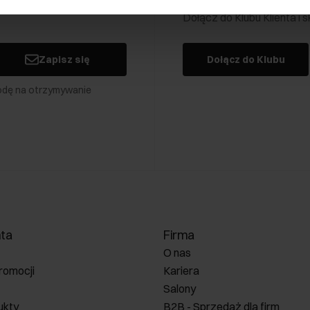
Dołącz do Klubu Klienta i
Zapisz się
Dołącz do Klubu
odę na otrzymywanie
nta
Firma
O nas
romocji
Kariera
Salony
ukty
B2B - Sprzedaż dla firm