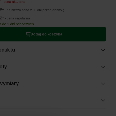
ł
-
cena aktualna
zł
-
najniższa cena z 30 dni przed obniżką
zł
-
cena regularna
 do 2 dni roboczych
Dodaj do koszyka
oduktu
óły
 wymiary