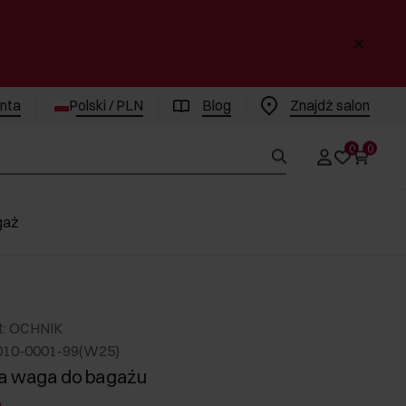
enta
Polski / PLN
Blog
Znajdż salon
0
0
gaż
t: OCHNIK
010-0001-99(W25)
a waga do bagażu