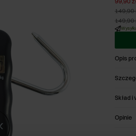
99,90 z
149,90 
149,90 
Wysyłka
Opis pr
Szczeg
Skład i
Opinie