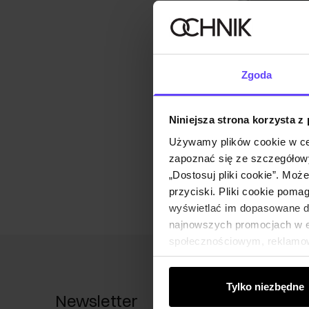
Zgoda
Niniejsza strona korzysta z
Używamy plików cookie w ce
zapoznać się ze szczegółowy
„Dostosuj pliki cookie”. Moż
przyciski. Pliki cookie poma
wyświetlać im dopasowane do
najnowszych promocjach w e-
społecznościowym, reklamow
od Ciebie lub uzyskanymi po
Tylko niezbędne
Newsletter