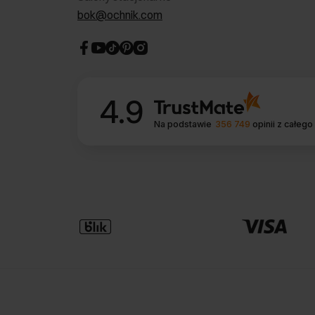
bok@ochnik.com
4.9
Na podstawie
356 749
opinii
z całego