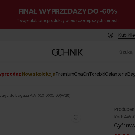
FINAŁ WYPRZEDAŻY DO -60%
Twoje ulubione produkty w jeszcze lepszych cenach
Klub Kli
przedaż
Nowa kolekcja
Premium
Ona
On
Torebki
Galanteria
Ba
waga do bagażu AW-010-0001-99(W25)
Producen
Kod: AW-
Cyfrow