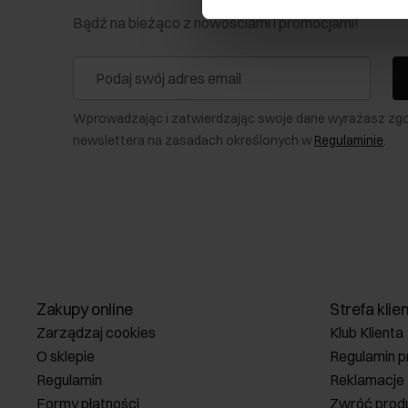
Bądź na bieżąco z nowościami i promocjami!
Wprowadzając i zatwierdzając swoje dane wyrażasz zg
newslettera na zasadach określonych w
Regulaminie
.
Zakupy online
Strefa klie
Zarządzaj cookies
Klub Klienta
O sklepie
Regulamin p
Regulamin
Reklamacje
Formy płatności
Zwróć prod