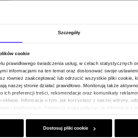
Szczegóły
 plików cookie
lu prawidłowego świadczenia usług, w celach statystycznych 
mi informacjami na ten temat oraz dostosować swoje ustawieni
esz również zaakceptować lub odrzucić wszystkie pliki cookie, k
gają naszej stronie działać prawidłowo. Monitorują także aktyw
 ich preferencji treści, rekomendacje oraz komunikaty reklamo
sklepie. Informacje o tym, jak korzystasz z naszej witryny, u
ym i analitycznym. Partnerzy mogą połączyć te informacje z 
dczas korzystania z ich usług.
Dostosuj pliki cookie
Klub Klienta Och