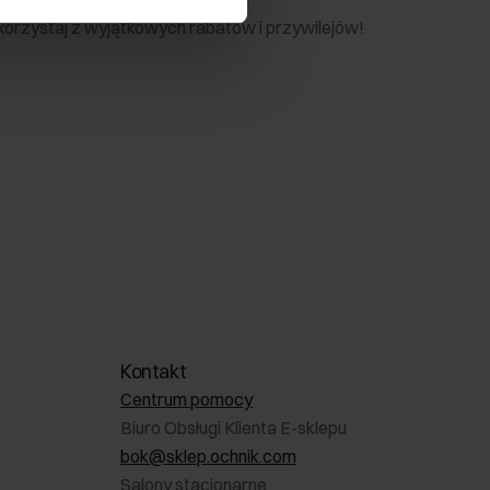
 skorzystaj z wyjątkowych rabatów i przywilejów!
Kontakt
Centrum pomocy
Biuro Obsługi Klienta E-sklepu
bok@sklep.ochnik.com
Salony stacjonarne