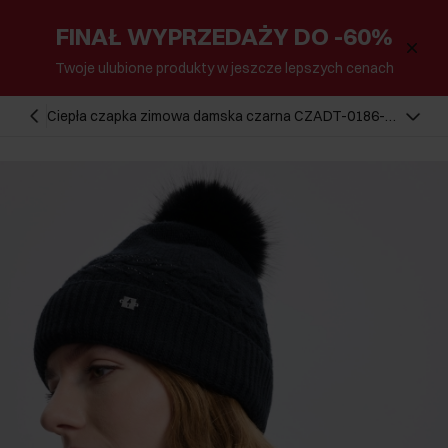
FINAŁ WYPRZEDAŻY DO -60%
Twoje ulubione produkty w jeszcze lepszych cenach
Ciepła czapka zimowa damska czarna CZADT-0186-
99(Z24)