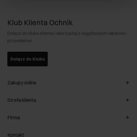
Klub Klienta Ochnik
Dołącz do Klubu Klienta i skorzystaj z wyjątkowych rabatów i
przywilejów!
Dołącz do Klubu
Zakupy online
Zarządzaj cookies
Strefa klienta
O sklepie
Regulamin
Klub Klienta
Firma
Formy płatności
Regulamin promocji
Koszty dostawy
Reklamacje
O nas
Jak dokonać zwrotu?
Kontakt
Zwróć produkty