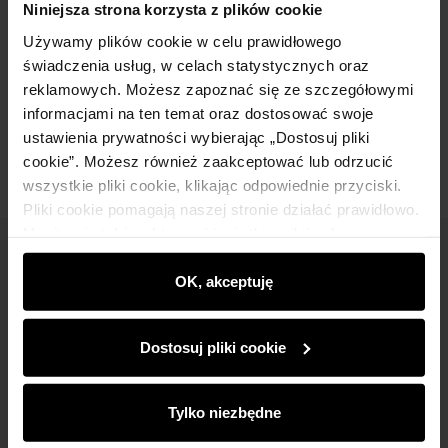
Niniejsza strona korzysta z plików cookie
Używamy plików cookie w celu prawidłowego
Skład i wymiary
świadczenia usług, w celach statystycznych oraz
reklamowych. Możesz zapoznać się ze szczegółowymi
informacjami na ten temat oraz dostosować swoje
Opinie
ustawienia prywatności wybierając „Dostosuj pliki
cookie”. Możesz również zaakceptować lub odrzucić
wszystkie pliki cookie, klikając odpowiednie przyciski.
Pliki cookie pomagają naszej stronie działać prawidłowo.
Monitorują także aktywność użytkowników, by
wyświetlać im dopasowane do ich preferencji treści,
Newsletter
rekomendacje oraz komunikaty reklamowe informujące o
OK, akceptuję
Bądź na bieżąco z nowościami i promocjami!
najnowszych promocjach w e-sklepie. Informacje o tym,
jak korzystasz z naszej witryny, udostępniamy
Dostosuj pliki cookie
partnerom społecznościowym, reklamowym i
analitycznym. Partnerzy mogą połączyć te informacje z
innymi danymi otrzymanymi od Ciebie lub uzyskanymi
Tylko niezbędne
podczas korzystania z ich usług.
Zapisz się