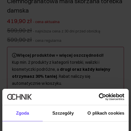
Ciemnogranatowa mała skórzana torebka
damska
419,90 zł
-
cena aktualna
599,90 zł
-
najniższa cena z 30 dni przed obniżką
599,90 zł
-
cena regularna
Więcej produktów = więcej oszczędności!
Kup min. 2 produkty z kategorii torebki, walizki i
kosmetyczki podróżne, a
drugi oraz każdy kolejny
otrzymasz 30% taniej
. Rabat naliczy się
automatycznie w koszyku.
Wysyłka w 1 dzień roboczy
Opis produktu
Zgoda
Szczegóły
O plikach cookies
Szczegóły