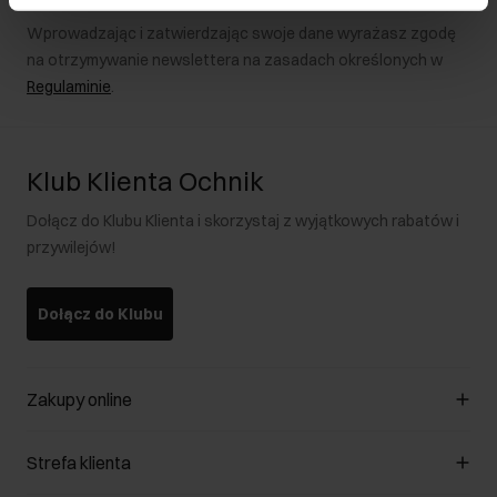
Wprowadzając i zatwierdzając swoje dane wyrażasz zgodę
na otrzymywanie newslettera na zasadach określonych w
Regulaminie
.
Klub Klienta Ochnik
Dołącz do Klubu Klienta i skorzystaj z wyjątkowych rabatów i
przywilejów!
Dołącz do Klubu
Zakupy online
Zarządzaj cookies
Strefa klienta
O sklepie