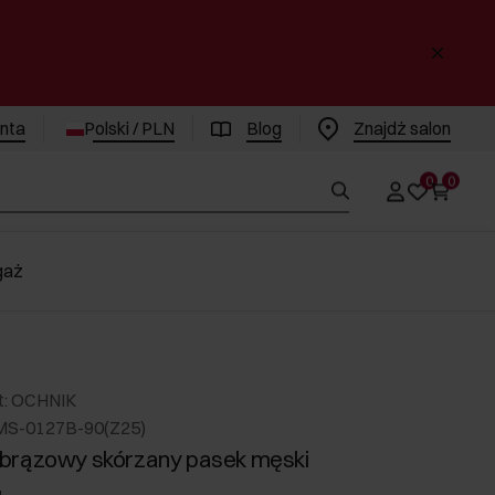
enta
Polski / PLN
Blog
Znajdż salon
0
0
gaż
t: OCHNIK
MS-0127B-90(Z25)
brązowy skórzany pasek męski