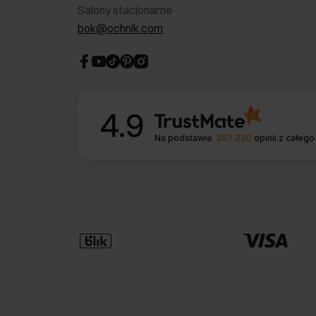
Salony stacjonarne
bok@ochnik.com
4.9
Na podstawie
357 250
opinii
z całego