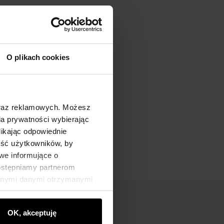
O plikach cookies
oraz reklamowych. Możesz
a prywatności wybierając
likając odpowiednie
ność użytkowników, by
we informujące o
dostępniamy partnerom
innymi danymi otrzymanymi
OK, akceptuję