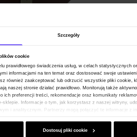
Szczegóły
 plików cookie
lu prawidłowego świadczenia usług, w celach statystycznych 
mi informacjami na ten temat oraz dostosować swoje ustawieni
esz również zaakceptować lub odrzucić wszystkie pliki cookie, k
gają naszej stronie działać prawidłowo. Monitorują także aktyw
 ich preferencji treści, rekomendacje oraz komunikaty reklamo
sklepie. Informacje o tym, jak korzystasz z naszej witryny, u
ym i analitycznym. Partnerzy mogą połączyć te informacje z 
dczas korzystania z ich usług.
Dostosuj pliki cookie