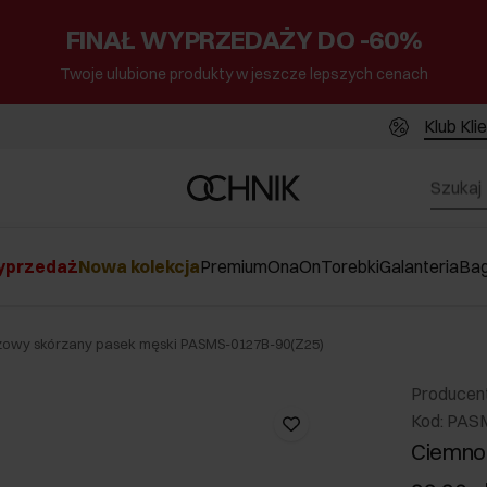
FINAŁ WYPRZEDAŻY DO -60%
Twoje ulubione produkty w jeszcze lepszych cenach
Klub Kli
przedaż
Nowa kolekcja
Premium
Ona
On
Torebki
Galanteria
Ba
owy skórzany pasek męski PASMS-0127B-90(Z25)
Producen
Kod: PAS
Ciemno