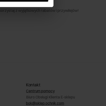
nik
 skorzystaj z wyjątkowych rabatów i przywilejów!
Kontakt
Centrum pomocy
Biuro Obsługi Klienta E-sklepu
bok@sklep.ochnik.com