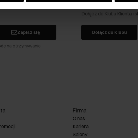
Klub Klienta Och
Dołącz do Klubu Klienta i
Zapisz się
Dołącz do Klubu
odę na otrzymywanie
nta
Firma
O nas
romocji
Kariera
Salony