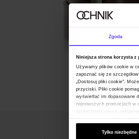
Zgoda
Niniejsza strona korzysta z
Używamy plików cookie w ce
zapoznać się ze szczegółowy
„Dostosuj pliki cookie”. Moż
przyciski. Pliki cookie poma
wyświetlać im dopasowane do
najnowszych promocjach w e-
społecznościowym, reklamow
od Ciebie lub uzyskanymi po
Tylko niezbędne