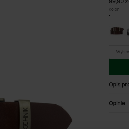
99,90 z
Kolor
:
Wybier
Opis pr
Opinie