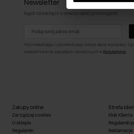
Newsletter
Bądź na bieżąco z nowościami i promocjami!
Wprowadzając i zatwierdzając swoje dane wyrażasz zg
newslettera na zasadach określonych w
Regulaminie
.
Zakupy online
Strefa klie
Zarządzaj cookies
Klub Klienta
O sklepie
Regulamin p
Regulamin
Reklamacje