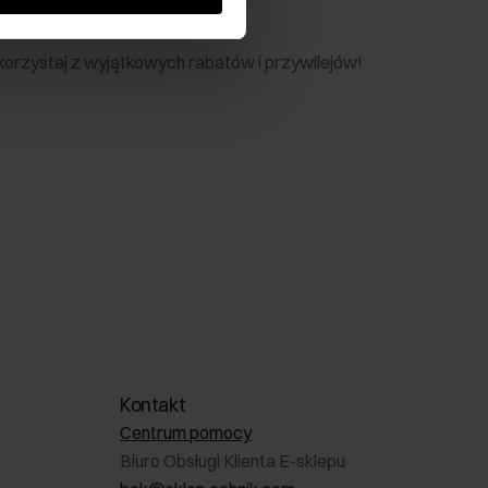
nik
 skorzystaj z wyjątkowych rabatów i przywilejów!
Kontakt
Centrum pomocy
Biuro Obsługi Klienta E-sklepu