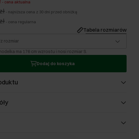
ł
-
cena aktualna
zł
-
najniższa cena z 30 dni przed obniżką
zł
-
cena regularna
Tabela rozmiarów
z rozmiar
odelka ma 176 cm wzrostu i nosi rozmiar S.
Dodaj do koszyka
oduktu
óły