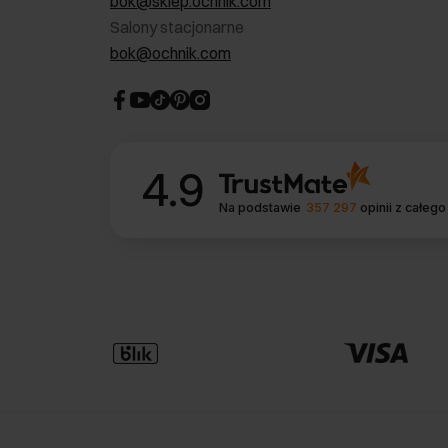
bok@sklep.ochnik.com
Salony stacjonarne
bok@ochnik.com
4.9
Na podstawie
357 297
opinii
z całego