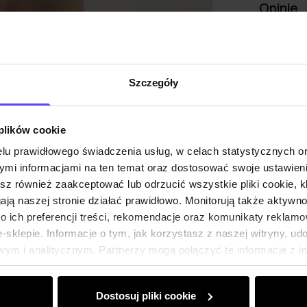
Opinie
Szczegóły
 plików cookie
lu prawidłowego świadczenia usług, w celach statystycznych 
mi informacjami na ten temat oraz dostosować swoje ustawieni
esz również zaakceptować lub odrzucić wszystkie pliki cookie, k
gają naszej stronie działać prawidłowo. Monitorują także aktyw
 ich preferencji treści, rekomendacje oraz komunikaty reklamo
sklepie. Informacje o tym, jak korzystasz z naszej witryny, u
ym i analitycznym. Partnerzy mogą połączyć te informacje z 
dczas korzystania z ich usług.
Dostosuj pliki cookie