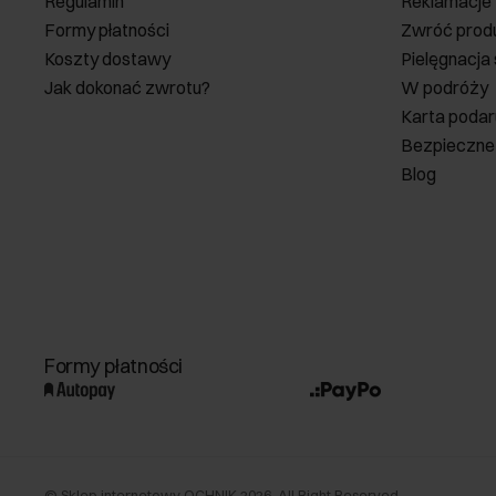
Regulamin
Reklamacje
Formy płatności
Zwróć prod
Koszty dostawy
Pielęgnacja
Jak dokonać zwrotu?
W podróży
Karta poda
Bezpieczne
Blog
Formy płatności
©
Sklep internetowy OCHNIK
2026
. All Right Reserved.