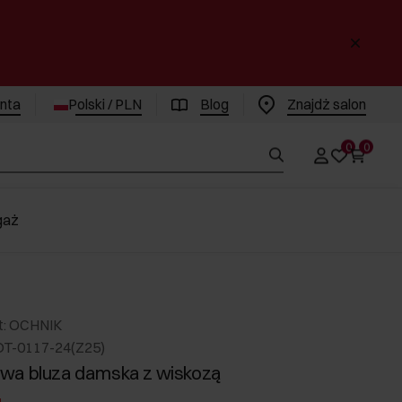
enta
Polski / PLN
Blog
Znajdż salon
0
0
gaż
t: OCHNIK
DT-0117-24(Z25)
wa bluza damska z wiskozą