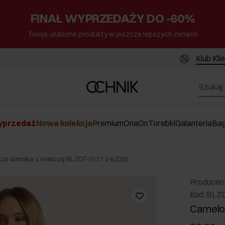
FINAŁ WYPRZEDAŻY DO -60%
Twoje ulubione produkty w jeszcze lepszych cenach
Klub Kli
przedaż
Nowa kolekcja
Premium
Ona
On
Torebki
Galanteria
Ba
za damska z wiskozą BLZDT-0117-24(Z25)
Producen
Kod: BLZ
Camelo