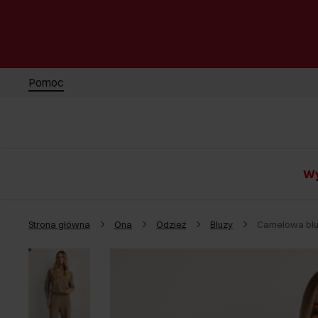
Pomoc
Wy
Strona główna
Ona
Odzież
Bluzy
Camelowa blu