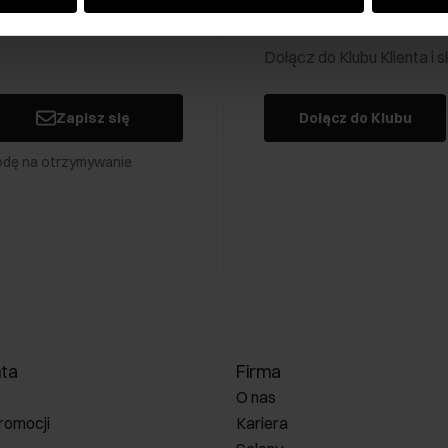
Klub Klienta Och
Dołącz do Klubu Klienta i
Zapisz się
Dołącz do Klubu
odę na otrzymywanie
nta
Firma
O nas
romocji
Kariera