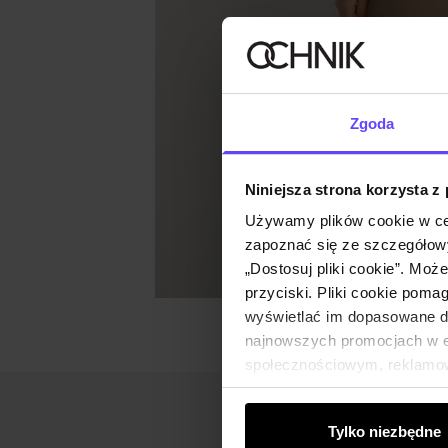
Zgoda
Niniejsza strona korzysta z
Używamy plików cookie w ce
zapoznać się ze szczegółowy
„Dostosuj pliki cookie”. Moż
przyciski. Pliki cookie poma
wyświetlać im dopasowane do
najnowszych promocjach w e-
społecznościowym, reklamow
od Ciebie lub uzyskanymi po
Tylko niezbędne