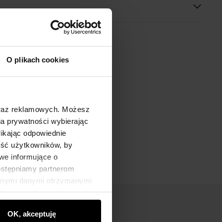
O plikach cookies
oraz reklamowych. Możesz
a prywatności wybierając
likając odpowiednie
ność użytkowników, by
we informujące o
dostępniamy partnerom
innymi danymi otrzymanymi
OK, akceptuję