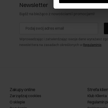
Newsletter
Bądź na bieżąco z nowościami i promocjami!
Wprowadzając i zatwierdzając swoje dane wyrażasz zg
newslettera na zasadach określonych w
Regulaminie
.
Zakupy online
Strefa klie
Zarządzaj cookies
Klub Klienta
O sklepie
Regulamin p