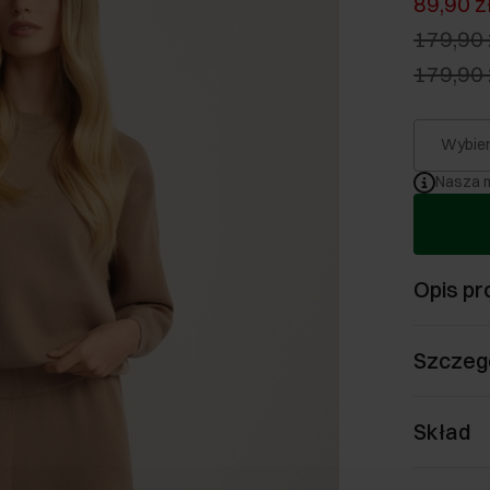
89,90 z
179,90 
179,90 
Wybier
Nasza m
Opis pr
Szczeg
Skład