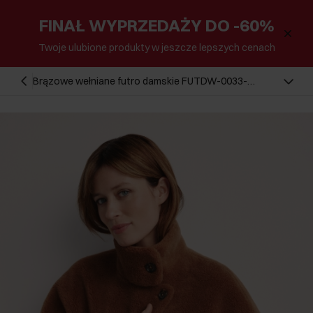
FINAŁ WYPRZEDAŻY DO -60%
Twoje ulubione produkty w jeszcze lepszych cenach
Brązowe wełniane futro damskie FUTDW-0033-
24(Z25)