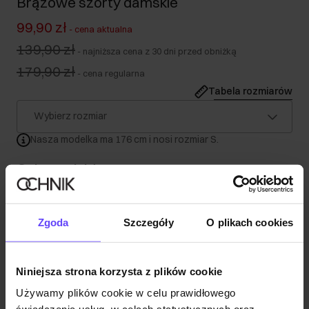
Brązowe szorty damskie
99,90 zł
-
cena aktualna
139,90 zł
-
najniższa cena z 30 dni przed obniżką
179,90 zł
-
cena regularna
Tabela rozmiarów
Wybierz rozmiar
Nasza modelka ma 176 cm i nosi rozmiar S.
Opis produktu
Szczegóły
Zgoda
Szczegóły
O plikach cookies
Skład
Niniejsza strona korzysta z plików cookie
Używamy plików cookie w celu prawidłowego
Opinie