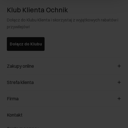
Klub Klienta Ochnik
Dołącz do Klubu Klienta i skorzystaj z wyjątkowych rabatów i
przywilejów!
Dołącz do Klubu
Zakupy online
Zarządzaj cookies
Strefa klienta
O sklepie
Regulamin
Klub Klienta
Firma
Formy płatności
Regulamin promocji
Koszty dostawy
Reklamacje
O nas
Jak dokonać zwrotu?
Kontakt
Zwróć produkty
Kariera
Pielęgnacja skóry
Salony