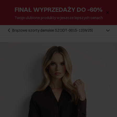
FINAŁ WYPRZEDAŻY DO -60%
Twoje ulubione produkty w jeszcze lepszych cenach
Brązowe szorty damskie SZODT-0015-12(W25)