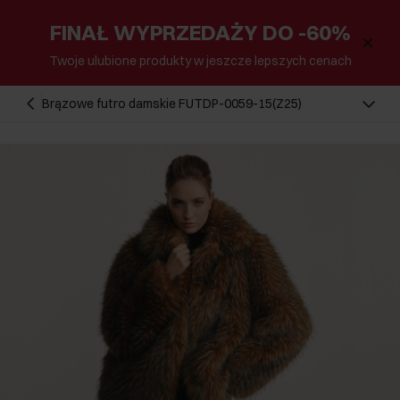
FINAŁ WYPRZEDAŻY DO -60%
Twoje ulubione produkty w jeszcze lepszych cenach
Brązowe futro damskie FUTDP-0059-15(Z25)