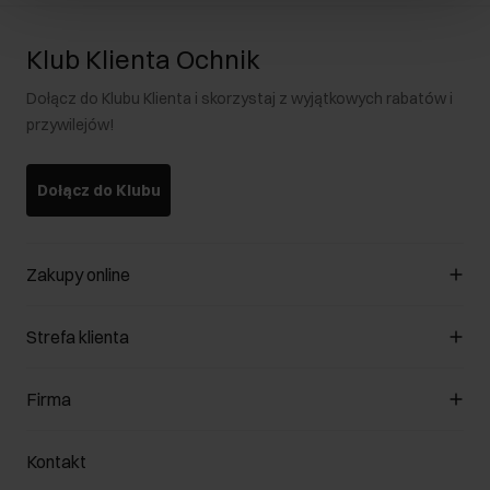
Klub Klienta Ochnik
Dołącz do Klubu Klienta i skorzystaj z wyjątkowych rabatów i
przywilejów!
Dołącz do Klubu
Zakupy online
Zarządzaj cookies
Strefa klienta
O sklepie
Regulamin
Klub Klienta
Firma
Formy płatności
Regulamin promocji
Koszty dostawy
Reklamacje
O nas
Jak dokonać zwrotu?
Kontakt
Zwróć produkty
Kariera