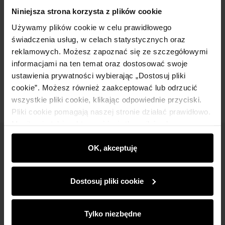
Szczegóły
Niniejsza strona korzysta z plików cookie
Używamy plików cookie w celu prawidłowego
Skład i wymiary
świadczenia usług, w celach statystycznych oraz
reklamowych. Możesz zapoznać się ze szczegółowymi
informacjami na ten temat oraz dostosować swoje
Opinie
ustawienia prywatności wybierając „Dostosuj pliki
cookie”. Możesz również zaakceptować lub odrzucić
wszystkie pliki cookie, klikając odpowiednie przyciski.
Pliki cookie pomagają naszej stronie działać prawidłowo.
Monitorują także aktywność użytkowników, by
wyświetlać im dopasowane do ich preferencji treści,
Newsletter
rekomendacje oraz komunikaty reklamowe informujące o
OK, akceptuję
najnowszych promocjach w e-sklepie. Informacje o tym,
Bądź na bieżąco z nowościami i promocjami!
jak korzystasz z naszej witryny, udostępniamy
Dostosuj pliki cookie
partnerom społecznościowym, reklamowym i
analitycznym. Partnerzy mogą połączyć te informacje z
innymi danymi otrzymanymi od Ciebie lub uzyskanymi
Tylko niezbędne
podczas korzystania z ich usług.