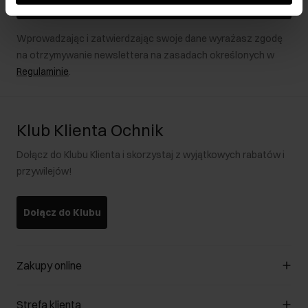
Zapisz się
Wprowadzając i zatwierdzając swoje dane wyrażasz zgodę
na otrzymywanie newslettera na zasadach określonych w
Regulaminie
.
Klub Klienta Ochnik
Dołącz do Klubu Klienta i skorzystaj z wyjątkowych rabatów i
przywilejów!
Dołącz do Klubu
Zakupy online
Zarządzaj cookies
Strefa klienta