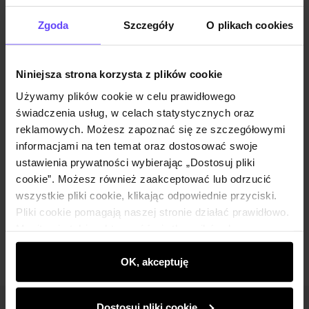
Powiadom o dostępności
Zgoda
Szczegóły
O plikach cookies
Niniejsza strona korzysta z plików cookie
Opis produktu
Używamy plików cookie w celu prawidłowego
świadczenia usług, w celach statystycznych oraz
Szczegóły
reklamowych. Możesz zapoznać się ze szczegółowymi
informacjami na ten temat oraz dostosować swoje
ustawienia prywatności wybierając „Dostosuj pliki
Skład i wymiary
cookie”. Możesz również zaakceptować lub odrzucić
wszystkie pliki cookie, klikając odpowiednie przyciski.
Pliki cookie pomagają naszej stronie działać prawidłowo.
Opinie
Monitorują także aktywność użytkowników, by
wyświetlać im dopasowane do ich preferencji treści,
rekomendacje oraz komunikaty reklamowe informujące o
OK, akceptuję
najnowszych promocjach w e-sklepie. Informacje o tym,
jak korzystasz z naszej witryny, udostępniamy
Dostosuj pliki cookie