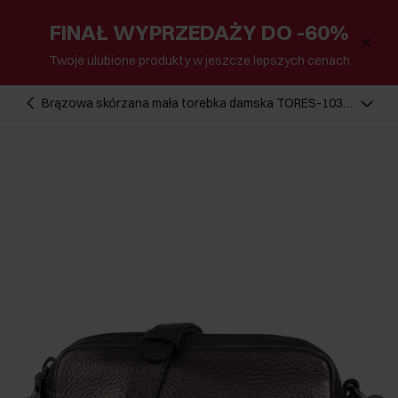
FINAŁ WYPRZEDAŻY DO -60%
Twoje ulubione produkty w jeszcze lepszych cenach
Brązowa skórzana mała torebka damska TORES-1039-
92(Z24)