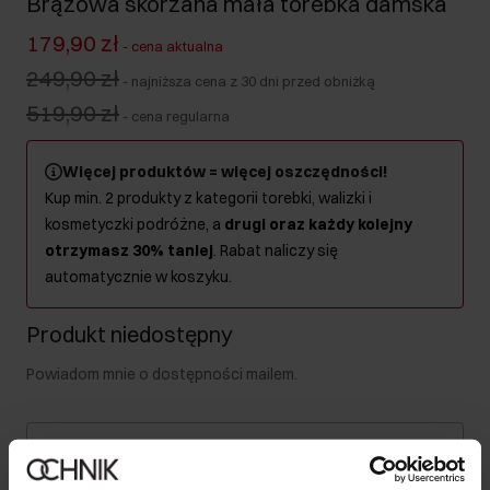
Brązowa skórzana mała torebka damska
179,90 zł
-
cena aktualna
249,90 zł
-
najniższa cena z 30 dni przed obniżką
519,90 zł
-
cena regularna
Więcej produktów = więcej oszczędności!
Kup min. 2 produkty z kategorii torebki, walizki i
kosmetyczki podróżne, a
drugi oraz każdy kolejny
otrzymasz 30% taniej
. Rabat naliczy się
automatycznie w koszyku.
Produkt niedostępny
Powiadom mnie o dostępności mailem.
Twój adres email