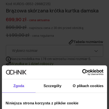
Kod: KURDS-0552-2868(Z25)
Brązowa skórzana krótka kurtka damska
699,90 zł
-
cena aktualna
899,90 zł
-
najniższa cena z 30 dni przed obniżką
1199,00 zł
-
cena regularna
Tabela rozmiarów
Wybierz rozmiar
Nasza modelka ma 178 cm wzrostu i nosi rozmiar S.
Wysyłka w 1 dzień roboczy
Opis produktu
Zgoda
Szczegóły
O plikach cookies
Szczegóły
Niniejsza strona korzysta z plików cookie
Skład