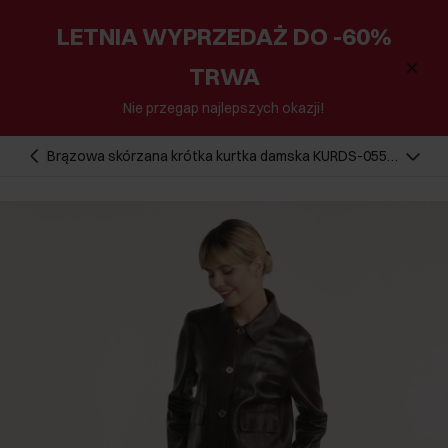
LETNIA WYPRZEDAŻ DO -60%
TRWA
Nie przegap najlepszych okazji!
Brązowa skórzana krótka kurtka damska KURDS-0552-
2868(Z25)