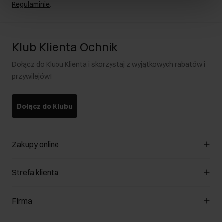
Regulaminie
.
Klub Klienta Ochnik
Dołącz do Klubu Klienta i skorzystaj z wyjątkowych rabatów i
przywilejów!
Dołącz do Klubu
Zakupy online
Zarządzaj cookies
Strefa klienta
O sklepie
Regulamin
Klub Klienta
Firma
Formy płatności
Regulamin promocji
Koszty dostawy
Reklamacje