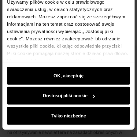
Używamy plików cookie w celu prawidłowego
świadczenia usług, w celach statystycznych oraz
Opinie
reklamowych. Możesz zapoznać się ze szczegółowymi
informacjami na ten temat oraz dostosować swoje
ustawienia prywatności wybierając „Dostosuj pliki
cookie”. Możesz również zaakceptować lub odrzucić
wszystkie pliki cookie, klikając odpowiednie przyciski.
Pliki cookie pomagają naszej stronie działać prawidłowo.
Newsletter
Monitorują także aktywność użytkowników, by
wyświetlać im dopasowane do ich preferencji treści,
Bądź na bieżąco z nowościami i promocjami!
rekomendacje oraz komunikaty reklamowe informujące o
OK, akceptuję
najnowszych promocjach w e-sklepie. Informacje o tym,
jak korzystasz z naszej witryny, udostępniamy
Dostosuj pliki cookie
partnerom społecznościowym, reklamowym i
analitycznym. Partnerzy mogą połączyć te informacje z
Zapisz się
innymi danymi otrzymanymi od Ciebie lub uzyskanymi
Tylko niezbędne
podczas korzystania z ich usług.
Wprowadzając i zatwierdzając swoje dane wyrażasz zgodę
na otrzymywanie newslettera na zasadach określonych w