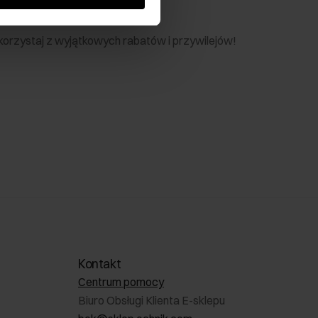
nik
 skorzystaj z wyjątkowych rabatów i przywilejów!
Kontakt
Centrum pomocy
Biuro Obsługi Klienta E-sklepu