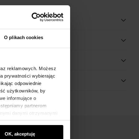
oduktu
O plikach cookies
óły
 wymiary
oraz reklamowych. Możesz
a prywatności wybierając
likając odpowiednie
ność użytkowników, by
we informujące o
dostępniamy partnerom
innymi danymi otrzymanymi
OK, akceptuję