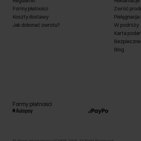
Regulamin
Reklamacje
Formy płatności
Zwróć prod
Koszty dostawy
Pielęgnacja
Jak dokonać zwrotu?
W podróży
Karta poda
Bezpieczne
Blog
Formy płatności
©
Sklep internetowy OCHNIK
2026
. All Right Reserved.