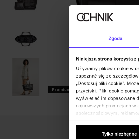
Zgoda
Niniejsza strona korzysta z
Używamy plików cookie w ce
zapoznać się ze szczegółowy
„Dostosuj pliki cookie”. Moż
Premium
ZGARNIJ -30%
przyciski. Pliki cookie poma
wyświetlać im dopasowane do
najnowszych promocjach w e-
społecznościowym, reklamow
od Ciebie lub uzyskanymi po
Tylko niezbędne