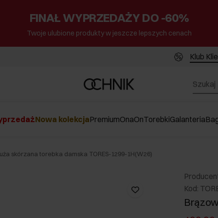
FINAŁ WYPRZEDAŻY DO -60%
Twoje ulubione produkty w jeszcze lepszych cenach
Klub Kli
przedaż
Nowa kolekcja
Premium
Ona
On
Torebki
Galanteria
Ba
uża skórzana torebka damska TORES-1299-1H(W26)
Producen
Kod: TOR
Brązow