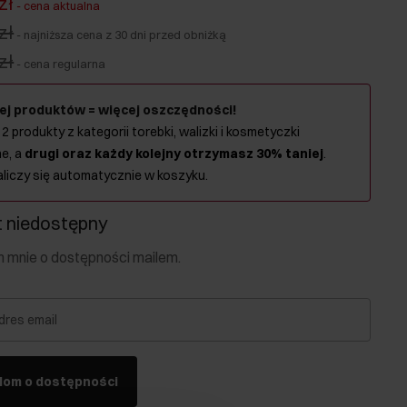
zł
-
cena aktualna
zł
-
najniższa cena z 30 dni przed obniżką
zł
-
cena regularna
ej produktów = więcej oszczędności!
 2 produkty z kategorii torebki, walizki i kosmetyczki
e, a
drugi oraz każdy kolejny otrzymasz 30% taniej
.
aliczy się automatycznie w koszyku.
 niedostępny
mnie o dostępności mailem.
dres email
dom o dostępności