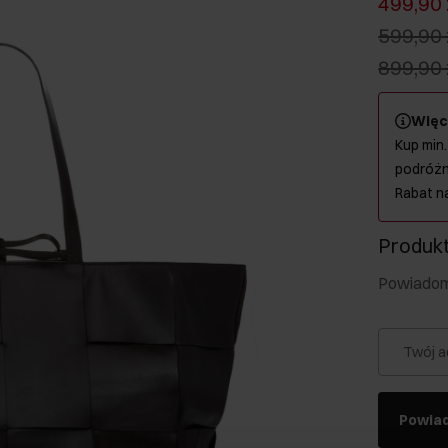
499,90 
599,90 
899,90 
Więc
Kup min.
podróżn
Rabat n
Produkt
Powiadom 
Twój a
Powia