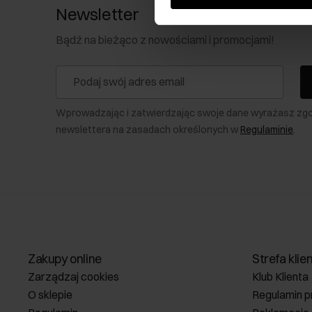
Newsletter
Bądź na bieżąco z nowościami i promocjami!
Wprowadzając i zatwierdzając swoje dane wyrażasz zg
newslettera na zasadach określonych w
Regulaminie
.
Zakupy online
Strefa klie
Zarządzaj cookies
Klub Klienta
O sklepie
Regulamin p