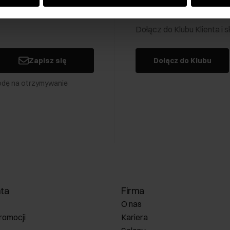
Klub Klienta Och
Dołącz do Klubu Klienta i
Zapisz się
Dołącz do Klubu
odę na otrzymywanie
nta
Firma
O nas
romocji
Kariera