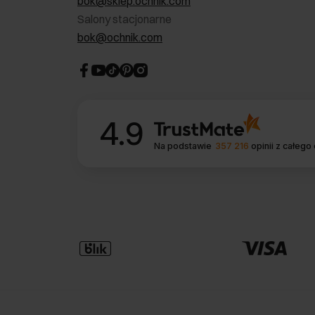
bok@sklep.ochnik.com
Salony stacjonarne
bok@ochnik.com
4.9
Na podstawie
357 216
opinii
z całego