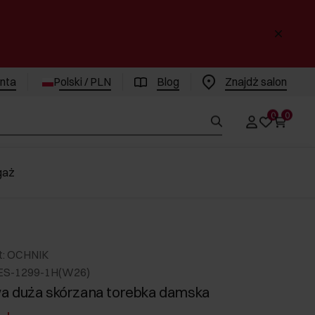
enta
Polski / PLN
Blog
Znajdż salon
0
0
gaż
t: OCHNIK
ES-1299-1H(W26)
a duża skórzana torebka damska