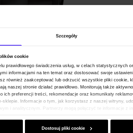
Opis pr
Szczegóły
Szczeg
 plików cookie
Skład i
lu prawidłowego świadczenia usług, w celach statystycznych 
mi informacjami na ten temat oraz dostosować swoje ustawieni
Opinie
esz również zaakceptować lub odrzucić wszystkie pliki cookie, k
gają naszej stronie działać prawidłowo. Monitorują także aktyw
 ich preferencji treści, rekomendacje oraz komunikaty reklamo
sklepie. Informacje o tym, jak korzystasz z naszej witryny, u
ym i analitycznym. Partnerzy mogą połączyć te informacje z 
dczas korzystania z ich usług.
Dostosuj pliki cookie