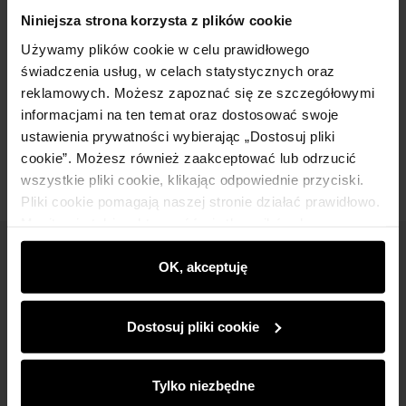
Szczegóły
Niniejsza strona korzysta z plików cookie
Używamy plików cookie w celu prawidłowego
Skład i wymiary
świadczenia usług, w celach statystycznych oraz
reklamowych. Możesz zapoznać się ze szczegółowymi
informacjami na ten temat oraz dostosować swoje
Opinie
ustawienia prywatności wybierając „Dostosuj pliki
cookie”. Możesz również zaakceptować lub odrzucić
wszystkie pliki cookie, klikając odpowiednie przyciski.
Pliki cookie pomagają naszej stronie działać prawidłowo.
Monitorują także aktywność użytkowników, by
wyświetlać im dopasowane do ich preferencji treści,
Newsletter
rekomendacje oraz komunikaty reklamowe informujące o
OK, akceptuję
najnowszych promocjach w e-sklepie. Informacje o tym,
Bądź na bieżąco z nowościami i promocjami!
jak korzystasz z naszej witryny, udostępniamy
Dostosuj pliki cookie
partnerom społecznościowym, reklamowym i
analitycznym. Partnerzy mogą połączyć te informacje z
innymi danymi otrzymanymi od Ciebie lub uzyskanymi
Tylko niezbędne
podczas korzystania z ich usług.