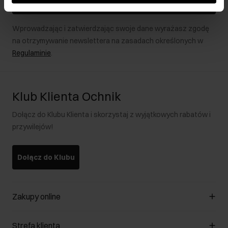
Zapisz się
Wprowadzając i zatwierdzając swoje dane wyrażasz zgodę
na otrzymywanie newslettera na zasadach określonych w
Regulaminie
.
Klub Klienta Ochnik
Dołącz do Klubu Klienta i skorzystaj z wyjątkowych rabatów i
przywilejów!
Dołącz do Klubu
Zakupy online
Zarządzaj cookies
Strefa klienta