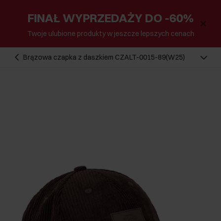
FINAŁ WYPRZEDAŻY DO -60%
Twoje ulubione produkty w jeszcze lepszych cenach
Brązowa czapka z daszkiem CZALT-0015-89(W25)