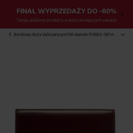
FINAŁ WYPRZEDAŻY DO -60%
Twoje ulubione produkty w jeszcze lepszych cenach
Bordowy duży skórzany portfel damski PORES-0974-
49(Z25)