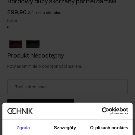
Bordowy duży skórzany portfel damski
299,90 zł
-
cena aktualna
Kolor
:
Produkt niedostępny
Powiadom mnie o dostępności mailem.
Twój adres email
Powiadom o dostępności
Zgoda
Szczegóły
O plikach cookies
Opis produktu