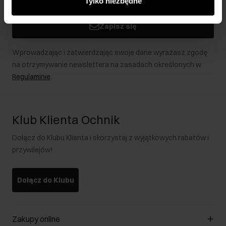
Tylko niezbędne
podczas korzystania z ich usług.
Zapisz się
Wprowadzając i zatwierdzając swoje dane wyrażasz zgodę
na otrzymywanie newslettera na zasadach określonych w
Regulaminie
.
Klub Klienta Ochnik
Dołącz do Klubu Klienta i skorzystaj z wyjątkowych rabatów i
przywilejów!
Dołącz do Klubu
Zakupy online