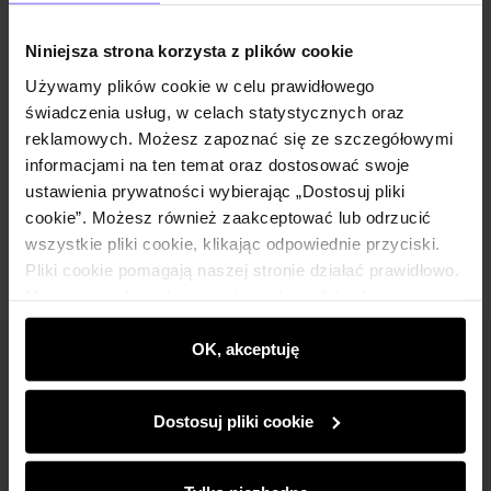
Niniejsza strona korzysta z plików cookie
Szczegóły
Używamy plików cookie w celu prawidłowego
świadczenia usług, w celach statystycznych oraz
Skład i wymiary
reklamowych. Możesz zapoznać się ze szczegółowymi
informacjami na ten temat oraz dostosować swoje
ustawienia prywatności wybierając „Dostosuj pliki
Opinie
cookie”. Możesz również zaakceptować lub odrzucić
wszystkie pliki cookie, klikając odpowiednie przyciski.
Pliki cookie pomagają naszej stronie działać prawidłowo.
Monitorują także aktywność użytkowników, by
wyświetlać im dopasowane do ich preferencji treści,
rekomendacje oraz komunikaty reklamowe informujące o
OK, akceptuję
Newsletter
najnowszych promocjach w e-sklepie. Informacje o tym,
jak korzystasz z naszej witryny, udostępniamy
Bądź na bieżąco z nowościami i promocjami!
Dostosuj pliki cookie
partnerom społecznościowym, reklamowym i
analitycznym. Partnerzy mogą połączyć te informacje z
innymi danymi otrzymanymi od Ciebie lub uzyskanymi