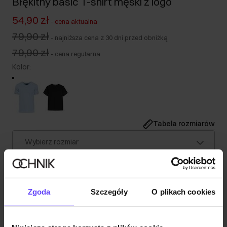
Błękitny basic T-shirt męski z logo
54,90 zł
-
cena aktualna
79,90 zł
-
najniższa cena z 30 dni przed obniżką
79,90 zł
-
cena regularna
Kolor
:
Tabela rozmiarów
Wybierz rozmiar
Nasz model ma 183 cm wzrostu i nosi rozmiar M.
Opis produktu
Zgoda
Szczegóły
O plikach cookies
Szczegóły