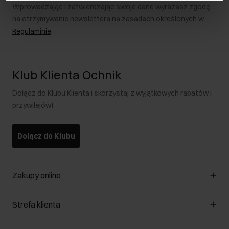
Wprowadzając i zatwierdzając swoje dane wyrażasz zgodę
na otrzymywanie newslettera na zasadach określonych w
Regulaminie
.
Klub Klienta Ochnik
Dołącz do Klubu Klienta i skorzystaj z wyjątkowych rabatów i
przywilejów!
Dołącz do Klubu
Zakupy online
Zarządzaj cookies
Strefa klienta
O sklepie
Regulamin