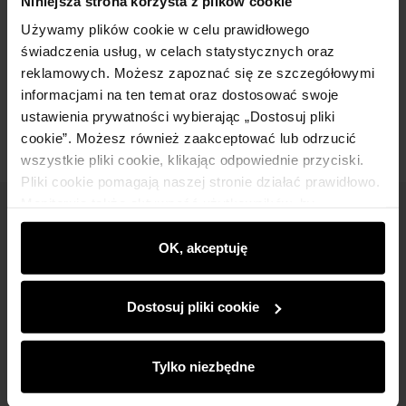
Niniejsza strona korzysta z plików cookie
Używamy plików cookie w celu prawidłowego
Skład
świadczenia usług, w celach statystycznych oraz
reklamowych. Możesz zapoznać się ze szczegółowymi
Opinie
informacjami na ten temat oraz dostosować swoje
ustawienia prywatności wybierając „Dostosuj pliki
cookie”. Możesz również zaakceptować lub odrzucić
wszystkie pliki cookie, klikając odpowiednie przyciski.
Pliki cookie pomagają naszej stronie działać prawidłowo.
Monitorują także aktywność użytkowników, by
Newsletter
wyświetlać im dopasowane do ich preferencji treści,
rekomendacje oraz komunikaty reklamowe informujące o
OK, akceptuję
Bądź na bieżąco z nowościami i promocjami!
najnowszych promocjach w e-sklepie. Informacje o tym,
jak korzystasz z naszej witryny, udostępniamy
Dostosuj pliki cookie
partnerom społecznościowym, reklamowym i
analitycznym. Partnerzy mogą połączyć te informacje z
innymi danymi otrzymanymi od Ciebie lub uzyskanymi
Tylko niezbędne
Zapisz się
podczas korzystania z ich usług.